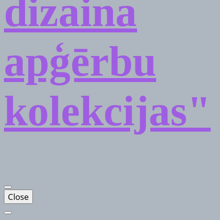
dizaina
apģērbu
kolekcijas"
Close