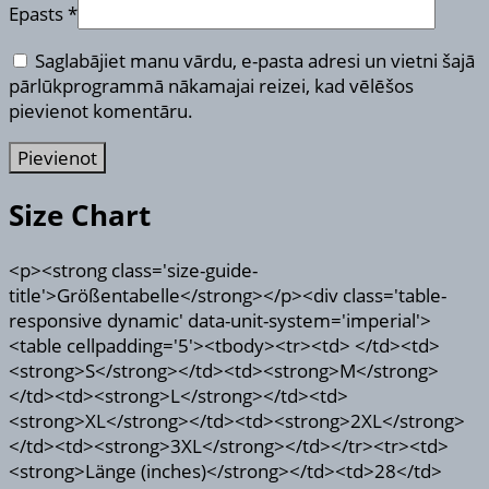
Epasts
*
Saglabājiet manu vārdu, e-pasta adresi un vietni šajā
pārlūkprogrammā nākamajai reizei, kad vēlēšos
pievienot komentāru.
Size Chart
<p><strong class='size-guide-
title'>Größentabelle</strong></p><div class='table-
responsive dynamic' data-unit-system='imperial'>
<table cellpadding='5'><tbody><tr><td> </td><td>
<strong>S</strong></td><td><strong>M</strong>
</td><td><strong>L</strong></td><td>
<strong>XL</strong></td><td><strong>2XL</strong>
</td><td><strong>3XL</strong></td></tr><tr><td>
<strong>Länge (inches)</strong></td><td>28</td>