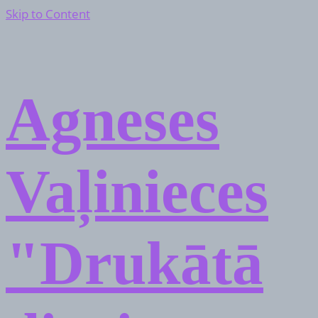
Skip to Content
Agneses
Vaļinieces
"Drukātā