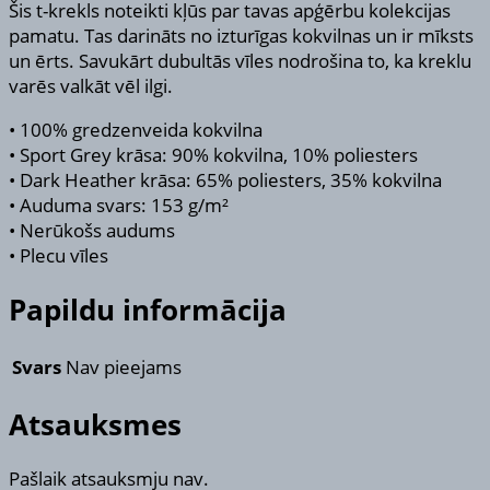
Šis t-krekls noteikti kļūs par tavas apģērbu kolekcijas
pamatu. Tas darināts no izturīgas kokvilnas un ir mīksts
un ērts. Savukārt dubultās vīles nodrošina to, ka kreklu
varēs valkāt vēl ilgi.
• 100% gredzenveida kokvilna
• Sport Grey krāsa: 90% kokvilna, 10% poliesters
• Dark Heather krāsa: 65% poliesters, 35% kokvilna
• Auduma svars: 153 g/m²
• Nerūkošs audums
• Plecu vīles
Papildu informācija
Svars
Nav pieejams
Atsauksmes
Pašlaik atsauksmju nav.