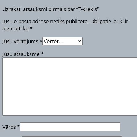
Uzraksti atsauksmi pirmais par “T-krekls”
Jūsu e-pasta adrese netiks publicēta.
Obligātie lauki ir
atzīmēti kā
*
Jūsu vērtējums
*
Jūsu atsauksme
*
Vārds
*