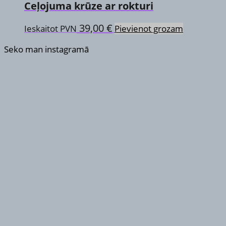
Ceļojuma krūze ar rokturi
be
chosen
39,00
€
Ieskaitot PVN
Pievienot grozam
on
the
Seko man instagramā
product
page