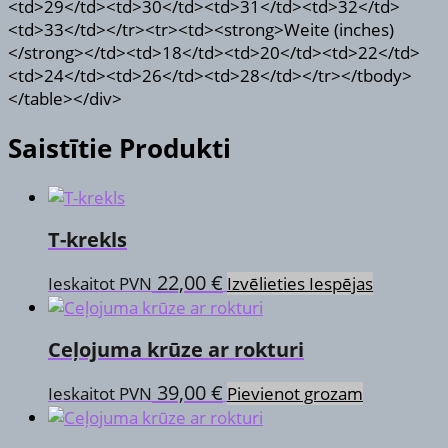
<td>29</td><td>30</td><td>31</td><td>32</td>
<td>33</td></tr><tr><td><strong>Weite (inches)
</strong></td><td>18</td><td>20</td><td>22</td>
<td>24</td><td>26</td><td>28</td></tr></tbody>
</table></div>
Saistītie Produkti
T-krekls
This
22,00
€
Ieskaitot PVN
Izvēlieties Iespējas
product
has
Ceļojuma krūze ar rokturi
multiple
variants.
39,00
€
Ieskaitot PVN
Pievienot grozam
The
options
may