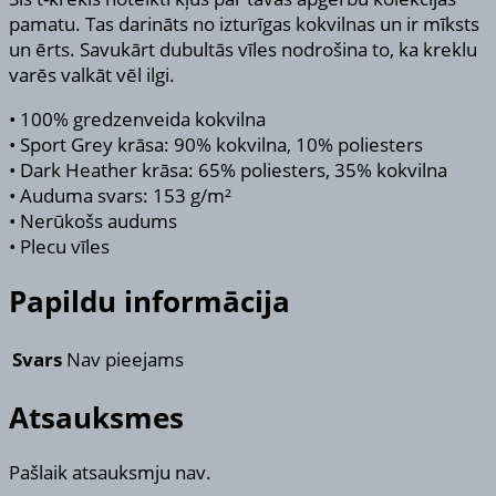
pamatu. Tas darināts no izturīgas kokvilnas un ir mīksts
un ērts. Savukārt dubultās vīles nodrošina to, ka kreklu
varēs valkāt vēl ilgi.
• 100% gredzenveida kokvilna
• Sport Grey krāsa: 90% kokvilna, 10% poliesters
• Dark Heather krāsa: 65% poliesters, 35% kokvilna
• Auduma svars: 153 g/m²
• Nerūkošs audums
• Plecu vīles
Papildu informācija
Svars
Nav pieejams
Atsauksmes
Pašlaik atsauksmju nav.