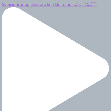
Sveicieni ar apgleznoto lina kleitu no Itālijas🥰🇮🇹