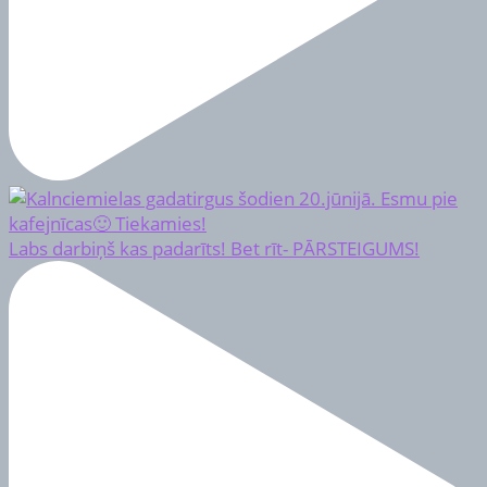
Labs darbiņš kas padarīts! Bet rīt- PĀRSTEIGUMS!