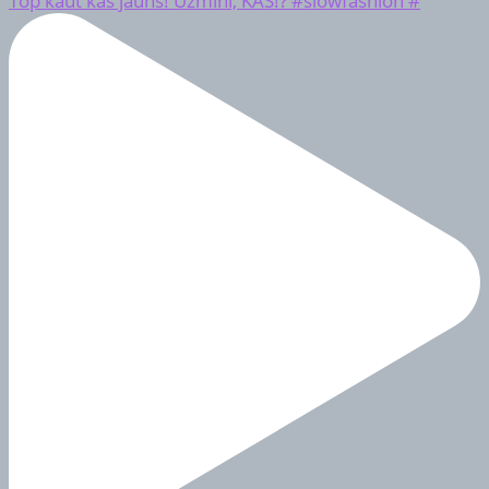
Top kaut kas jauns! Uzmini, KAS!? #slowfashion #