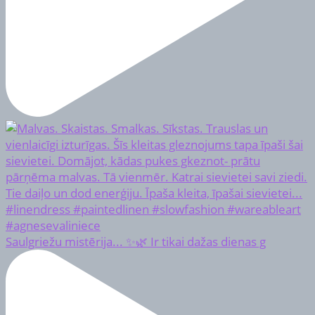
Saulgriežu mistērija... ✨🌿 Ir tikai dažas dienas g