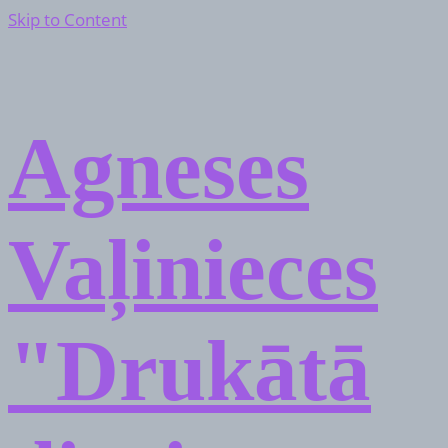
Skip to Content
Agneses
Vaļinieces
"Drukātā