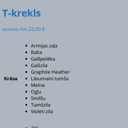
T-krekls
22,00
€
Ieskaitot PVN
Armijas zaļa
Balta
Gaišpelēka
Gaišzila
Graphite Heather
Krāsa
Lāsumaini tumša
Melna
Ogļu
Smilšu
Tumšzila
Violeti zila