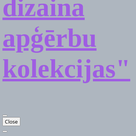
dizaina
apģērbu
kolekcijas"
Close