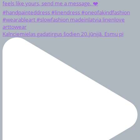
Kalnciemielas gadatirgus šodien 20.jūnijā. Esmu pi