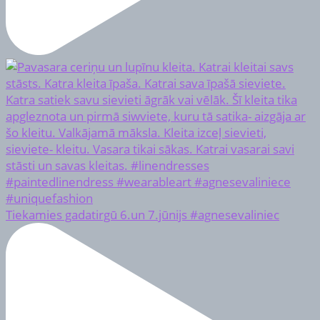
Tiekamies gadatirgū 6.un 7.jūnijs #agnesevaliniec