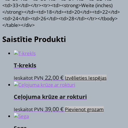
<td>33</td></tr><tr><td><strong>Weite (inches)
</strong></td><td>18</td><td>20</td><td>22</td>
<td>24</td><td>26</td><td>28</td></tr></tbody>
</table></div>
Saistītie Produkti
T-krekls
This
22,00
€
Ieskaitot PVN
Izvēlieties Iespējas
product
has
Ceļojuma krūze ar rokturi
multiple
variants.
39,00
€
Ieskaitot PVN
Pievienot grozam
The
options
may