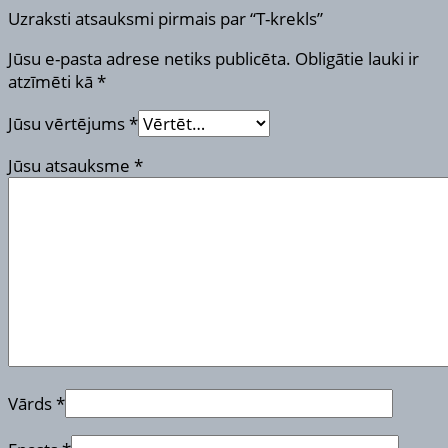
Uzraksti atsauksmi pirmais par “T-krekls”
Jūsu e-pasta adrese netiks publicēta.
Obligātie lauki ir
atzīmēti kā
*
Jūsu vērtējums
*
Jūsu atsauksme
*
Vārds
*