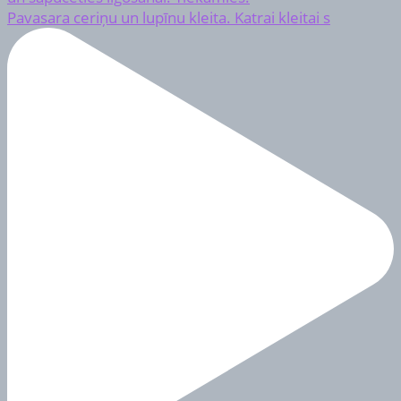
Pavasara ceriņu un lupīnu kleita. Katrai kleitai s