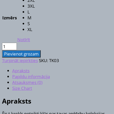
2XL
3XL
L
Izmērs
M
S
XL
Notīrīt
T-
krekls
Pievienot grozam
daudzums
Turpināt iepirkties
SKU:
TK03
Apraksts
Papildu informācija
Atsauksmes (0)
Size Chart
Apraksts
Šis t-krekls noteikti kļūs par tavas apģērbu kolekcijas