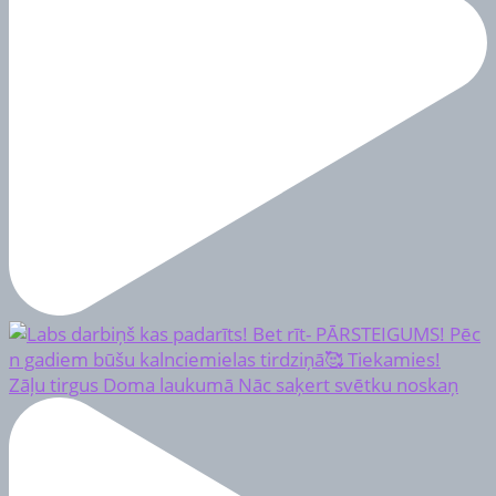
Zāļu tirgus Doma laukumā Nāc saķert svētku noskaņ