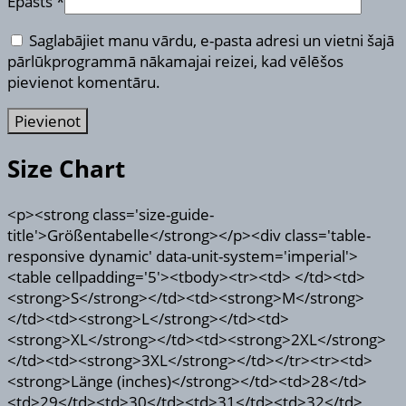
Epasts
*
Saglabājiet manu vārdu, e-pasta adresi un vietni šajā
pārlūkprogrammā nākamajai reizei, kad vēlēšos
pievienot komentāru.
Size Chart
<p><strong class='size-guide-
title'>Größentabelle</strong></p><div class='table-
responsive dynamic' data-unit-system='imperial'>
<table cellpadding='5'><tbody><tr><td> </td><td>
<strong>S</strong></td><td><strong>M</strong>
</td><td><strong>L</strong></td><td>
<strong>XL</strong></td><td><strong>2XL</strong>
</td><td><strong>3XL</strong></td></tr><tr><td>
<strong>Länge (inches)</strong></td><td>28</td>
<td>29</td><td>30</td><td>31</td><td>32</td>