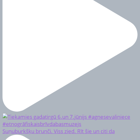
Suņuburkšķu brunči. Viss zied. Rīt šie un citi da