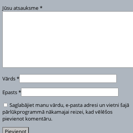
Jūsu atsauksme
*
Vārds
*
Epasts
*
Saglabājiet manu vārdu, e-pasta adresi un vietni šajā
pārlūkprogrammā nākamajai reizei, kad vēlēšos
pievienot komentāru.