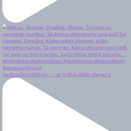
Saulgriežu mistērija... ✨🌿 Ir tikai dažas dienas g