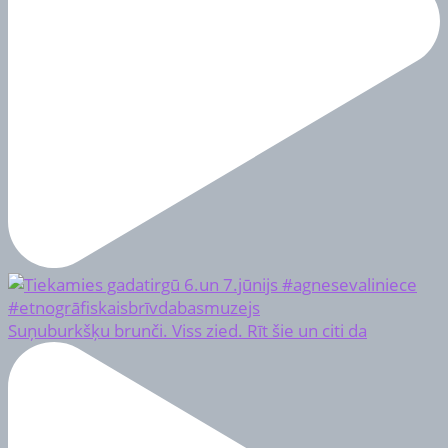
Suņuburkšķu brunči. Viss zied. Rīt šie un citi da