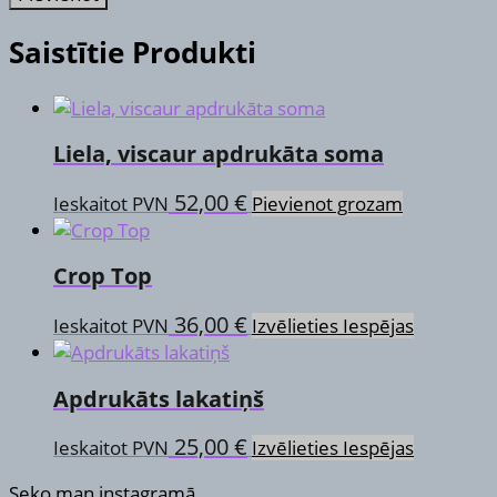
Saistītie Produkti
Liela, viscaur apdrukāta soma
52,00
€
Ieskaitot PVN
Pievienot grozam
Crop Top
This
36,00
€
Ieskaitot PVN
Izvēlieties Iespējas
product
has
Apdrukāts lakatiņš
multiple
variants.
This
25,00
€
Ieskaitot PVN
Izvēlieties Iespējas
The
product
options
Seko man instagramā
has