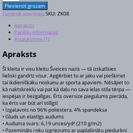
krekla
Pievienot grozam
kleita
Turpināt iepirkties
SKU:
ZK08
daudzums
Apraksts
Papildu informācija
Atsauksmes (1)
Apraksts
Šī kleita ir visu kleitu Šveices nazis — tā izskatīsies
lieliski gandrīz visur. Apģērbiet to ar jaku vai piešķiriet
tai ikdienišķāku noskaņu ar sporta apaviem. Nēsājiet to
kā naktskreklu vai pat kā daļu no sava ielas stila tērpa —
iespējas ir bezgalīgas. Ērts oversize piegulums pierāda,
ka ērts var būt arī stilīgs!
• Izgatavots no 96% poliestera, 4% spandeksa
• Gluds un elastīgs audums
• Auduma svars: 6,19 unces/yd² (210 g/m2)
• Pazemināts roku izgriezums ar paplašinātu piedurkni