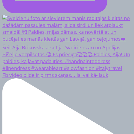
Fb video bilde ir pirms skaņas... lai vai kā- lauk