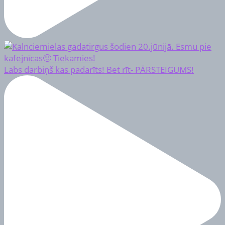
Labs darbiņš kas padarīts! Bet rīt- PĀRSTEIGUMS!