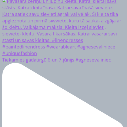
Tiekamies gadatirgū 6.un 7.jūnijs #agnesevaliniec