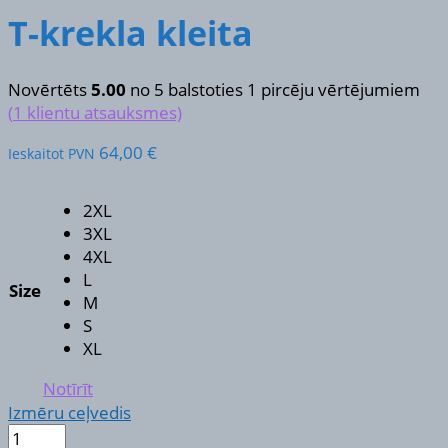
T-krekla kleita
Novērtēts
5.00
no 5 balstoties
1
pircēju vērtējumiem
(
1
klientu atsauksmes)
64,00
€
Ieskaitot PVN
2XL
3XL
4XL
L
Size
M
S
XL
Notīrīt
Izmēru ceļvedis
T-