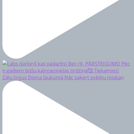
Zāļu tirgus Doma laukumā Nāc saķert svētku noskaņ