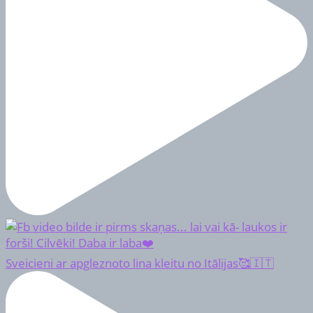
Sveicieni ar apgleznoto lina kleitu no Itālijas🥰🇮🇹