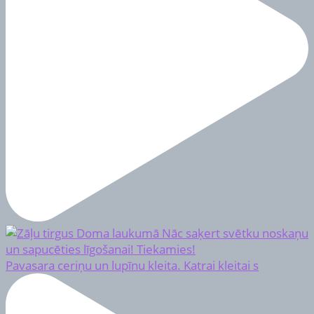
Pavasara ceriņu un lupīnu kleita. Katrai kleitai s