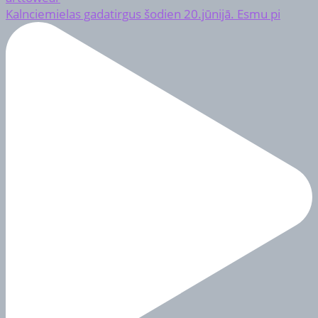
Kalnciemielas gadatirgus šodien 20.jūnijā. Esmu pi