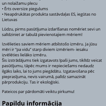
un nolaižamu plecu
• Ērts oversize piegulums
• Neapdrukātas produkta sastāvdaļas ES, iegūtas no
Lietuvas
Lūdzu, pirms pasūtījuma izdarīšanas nomēriet sevi un
salīdziniet ar tabulā pievienotajiem mēriem!
Izvēlieties saviem mēriem atbilstošo izmēru. Ja jūsu
mēri ir “pa vidu” starp diviem izmēriem- iesaku
izvēlēties lielāko izmēru.
Šis izstrādājums tiek izgatavots īpaši jums, tiklīdz veicat
pasūtījumu, tāpēc mums ir nepieciešams nedaudz
ilgāks laiks, lai to jums piegādātu. Izgatavošana pēc
pieprasījuma, nevis vairumā, palīdz samazināt
pārprodukciju. Tas ir ekoloģiski.
Pateicos par pārdomāti veiktu pirkumu!
Papildu informācija