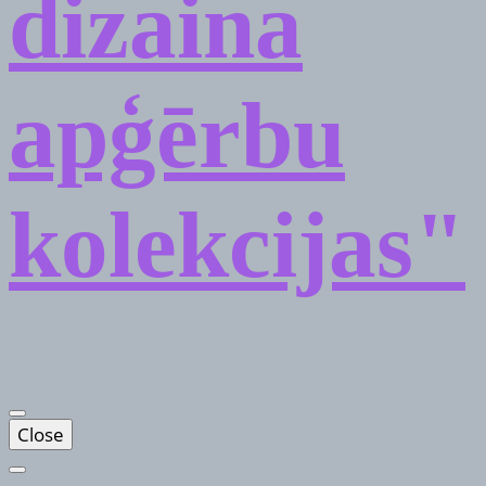
dizaina
apģērbu
kolekcijas"
Close