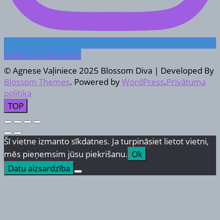
Follow on Instagram
© Agnese Vaļiniece 2025
Blossom Diva | Developed By
Blossom Themes
. Powered by
WordPress
.
Privātuma
politika
TOP
Šī vietne izmanto sīkdatnes. Ja turpināsiet lietot vietni,
mēs pieņemsim jūsu piekrišanu.
Ok
Datu aizsardzība