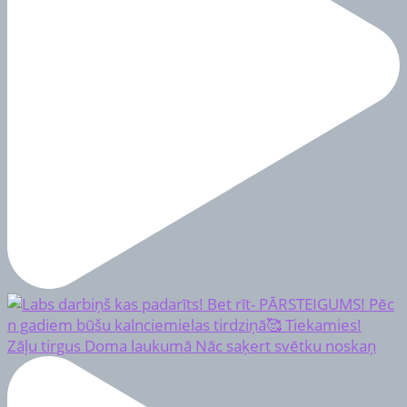
Zāļu tirgus Doma laukumā Nāc saķert svētku noskaņ