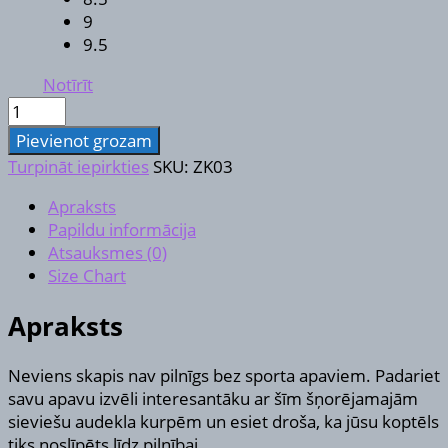
9
9.5
Notīrīt
Šņorējamas
sieviešu
Pievienot grozam
audekla
Turpināt iepirkties
SKU:
ZK03
kurpes
daudzums
Apraksts
Papildu informācija
Atsauksmes (0)
Size Chart
Apraksts
Neviens skapis nav pilnīgs bez sporta apaviem. Padariet
savu apavu izvēli interesantāku ar šīm šņorējamajām
sieviešu audekla kurpēm un esiet droša, ka jūsu koptēls
tiks noslīpēts līdz pilnībai.