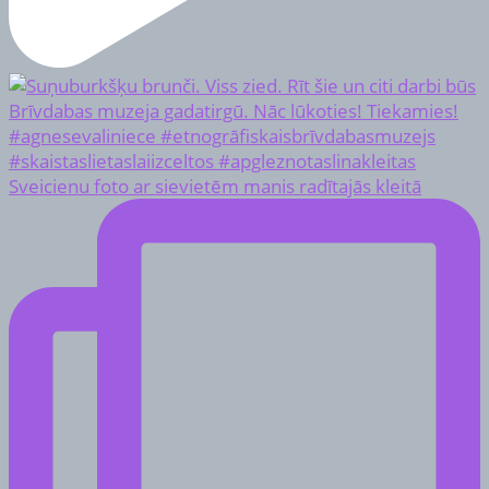
Sveicienu foto ar sievietēm manis radītajās kleitā