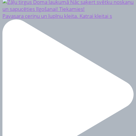
Pavasara ceriņu un lupīnu kleita. Katrai kleitai s