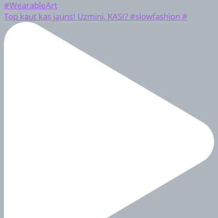
Top kaut kas jauns! Uzmini, KAS!? #slowfashion #