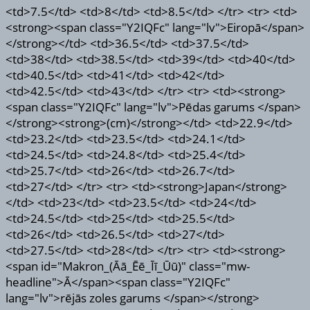
<td>7.5</td> <td>8</td> <td>8.5</td> </tr> <tr> <td>
<strong><span class="Y2IQFc" lang="lv">Eiropā</span>
</strong></td> <td>36.5</td> <td>37.5</td>
<td>38</td> <td>38.5</td> <td>39</td> <td>40</td>
<td>40.5</td> <td>41</td> <td>42</td>
<td>42.5</td> <td>43</td> </tr> <tr> <td><strong>
<span class="Y2IQFc" lang="lv">Pēdas garums </span>
</strong><strong>(cm)</strong></td> <td>22.9</td>
<td>23.2</td> <td>23.5</td> <td>24.1</td>
<td>24.5</td> <td>24.8</td> <td>25.4</td>
<td>25.7</td> <td>26</td> <td>26.7</td>
<td>27</td> </tr> <tr> <td><strong>Japan</strong>
</td> <td>23</td> <td>23.5</td> <td>24</td>
<td>24.5</td> <td>25</td> <td>25.5</td>
<td>26</td> <td>26.5</td> <td>27</td>
<td>27.5</td> <td>28</td> </tr> <tr> <td><strong>
<span id="Makron_(Āā_Ēē_Īī_Ūū)" class="mw-
headline">Ā</span><span class="Y2IQFc"
lang="lv">rējās zoles garums </span></strong>