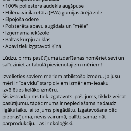
• 100% poliestera audekla augšpuse
• Etilēna-vinilacetāta (EVA) gumijas ārējā zole
• Elpojoša odere
• Polsterēta apavu augšdala un ”mēle”
• Izņemama iekšzole
• Baltas kurpju auklas
• Apavi tiek izgatavoti Ķīnā
Lūdzu, pirms pasūtījuma izdarīšanas nomēriet sevi un
salīdziniet ar tabulā pievienotajiem mēriem!
Izvēlieties saviem mēriem atbilstošo izmēru. Ja jūsu
mēri ir “pa vidu” starp diviem izmēriem- iesaku
izvēlēties lielāko izmēru.
Šis izstrādājums tiek izgatavots īpaši jums, tiklīdz veicat
pasūtījumu, tāpēc mums ir nepieciešams nedaudz
ilgāks laiks, lai to jums piegādātu. Izgatavošana pēc
pieprasījuma, nevis vairumā, palīdz samazināt
pārprodukciju. Tas ir ekoloģiski.