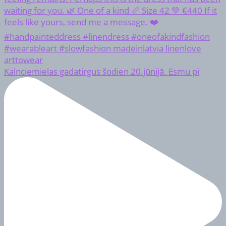
Kalnciemielas gadatirgus šodien 20.jūnijā. Esmu pi