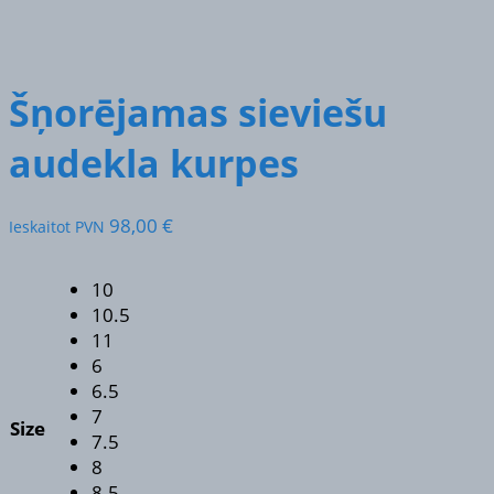
Šņorējamas sieviešu
audekla kurpes
98,00
€
Ieskaitot PVN
10
10.5
11
6
6.5
7
Size
7.5
8
8.5