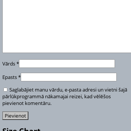
Vārds
*
Epasts
*
Saglabājiet manu vārdu, e-pasta adresi un vietni šajā
pārlūkprogrammā nākamajai reizei, kad vēlēšos
pievienot komentāru.