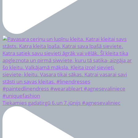
Tiekamies gadatirgū 6.un 7.jūnijs #agnesevaliniec