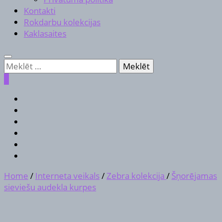
Kontakti
Rokdarbu kolekcijas
Kaklasaites
Meklēt:
0
Home
/
Interneta veikals
/
Zebra kolekcija
/
Šņorējamas
sieviešu audekla kurpes