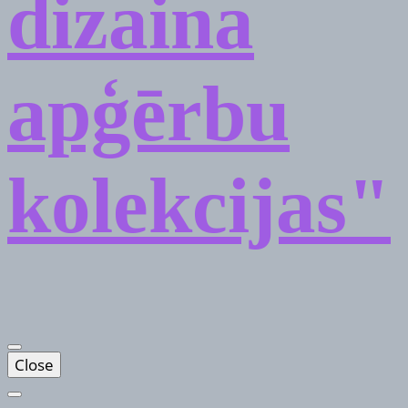
dizaina
apģērbu
kolekcijas"
Close