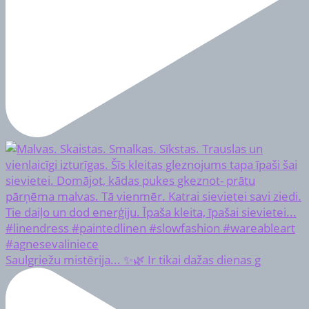
Saulgriežu mistērija... ✨🌿 Ir tikai dažas dienas g