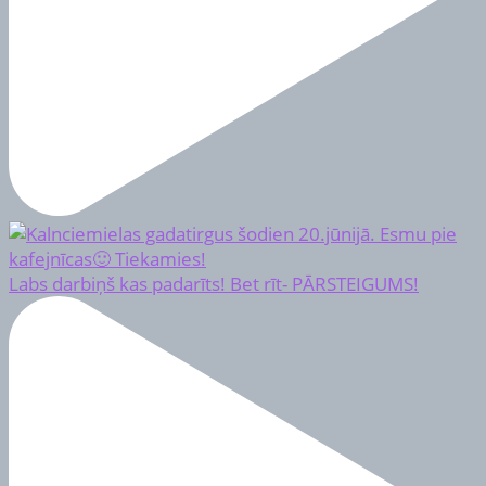
Labs darbiņš kas padarīts! Bet rīt- PĀRSTEIGUMS!