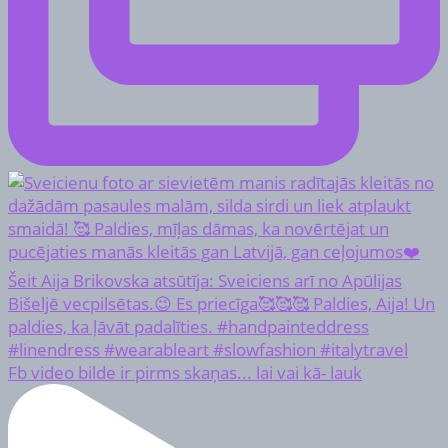
Fb video bilde ir pirms skaņas... lai vai kā- lauk