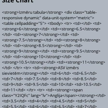
Size Chart
<strong>Izmēru tabula</strong> <div class="table-
responsive dynamic" data-unit-system="metric">
<table cellpadding="5"> <tbody> <tr> <td></td> <td>
<strong>6</strong></td> <td><strong>6.5</strong>
</td> <td><strong>7</strong></td> <td>
<strong>7.5</strong></td> <td><strong>8</strong>
</td> <td><strong>8.5</strong></td> <td>
<strong>9</strong></td> <td><strong>9.5</strong>
</td> <td><strong>10</strong></td> <td>
<strong>10.5</strong></td> <td><strong>11</strong>
</td> </tr> <tr> <td><strong>ASV izmērs
sievietēm</strong></td> <td>6</td> <td>6.5</td>
<td>7</td> <td>7.5</td> <td>8</td> <td>8.5</td>
<td>9</td> <td>9.5</td> <td>10</td> <td>10.5</td>
<td>11</td> </tr> <tr> <td><strong><span
class="Y2IQFc" lang="lv">Anglija</span></strong></td>
<td>3.5</td> <td>4</td> <td>4.5</td> <td>5</td>
<td>5.5</td> <td>6</td> <td>6.5</td> <td>7</td>