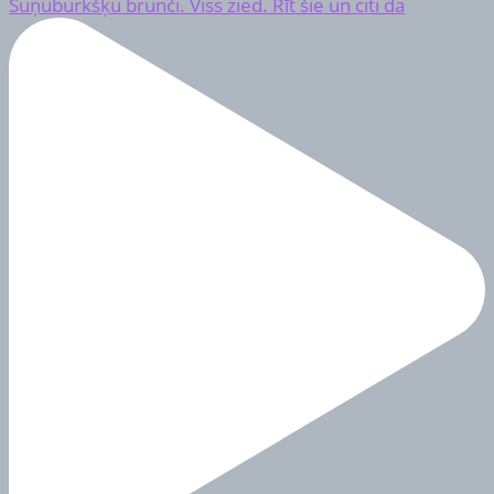
Suņuburkšķu brunči. Viss zied. Rīt šie un citi da