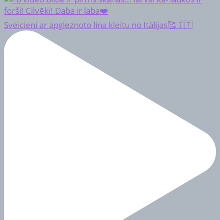
Sveicieni ar apgleznoto lina kleitu no Itālijas🥰🇮🇹