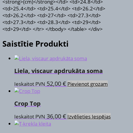
<strong>(cm)</strong></td> <td>24.8</td>
<td>25.4</td> <td>25.4</td> <td>26.2</td>
<td>26.2</td> <td>27</td> <td>27.3</td>
<td>27.3</td> <td>28.3</td> <td>29</td>
<td>29</td> </tr> </tbody> </table> </div>
Saistītie Produkti
Liela, viscaur apdrukāta soma
52,00
€
Ieskaitot PVN
Pievienot grozam
Crop Top
This
36,00
€
Ieskaitot PVN
Izvēlieties Iespējas
product
has