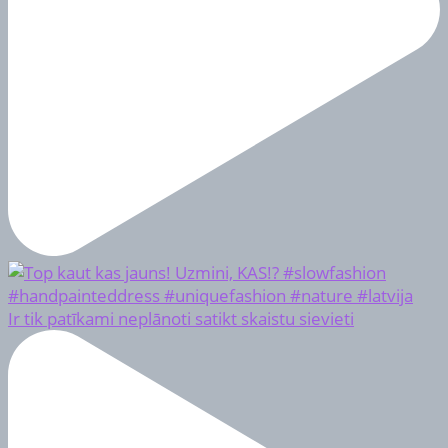
Ir tik patīkami neplānoti satikt skaistu sievieti