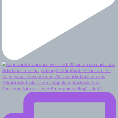
Sveicienu foto ar sievietēm manis radītajās kleitā