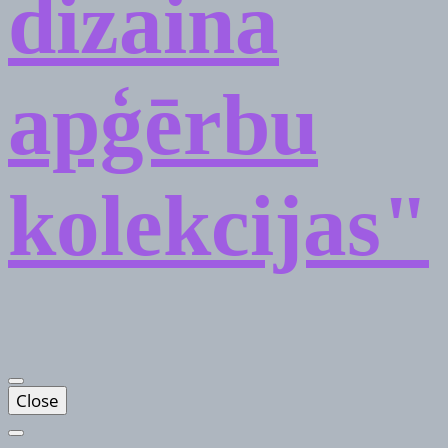
dizaina
apģērbu
kolekcijas"
Close