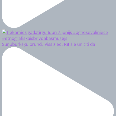
Suņuburkšķu brunči. Viss zied. Rīt šie un citi da