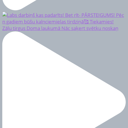
Zāļu tirgus Doma laukumā Nāc saķert svētku noskaņ