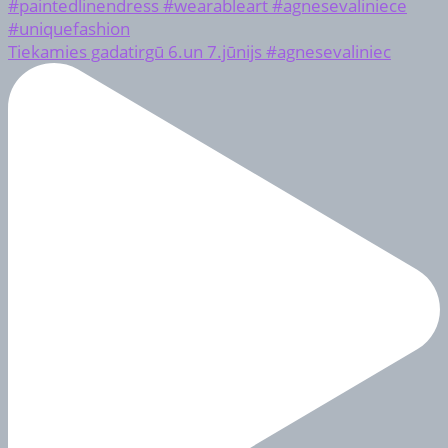
Tiekamies gadatirgū 6.un 7.jūnijs #agnesevaliniec