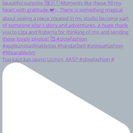
Top kaut kas jauns! Uzmini, KAS!? #slowfashion #