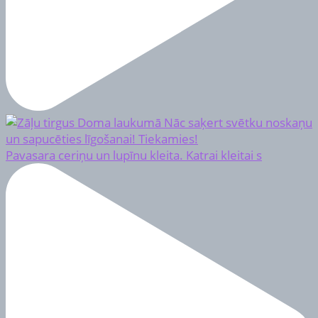
Pavasara ceriņu un lupīnu kleita. Katrai kleitai s