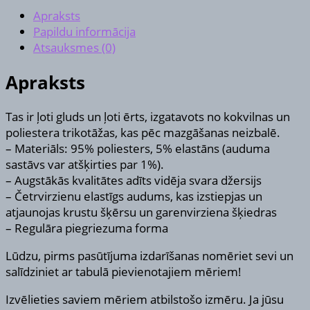
Apraksts
Papildu informācija
Atsauksmes (0)
Apraksts
Tas ir ļoti gluds un ļoti ērts, izgatavots no kokvilnas un
poliestera trikotāžas, kas pēc mazgāšanas neizbalē.
– Materiāls: 95% poliesters, 5% elastāns (auduma
sastāvs var atšķirties par 1%).
– Augstākās kvalitātes adīts vidēja svara džersijs
– Četrvirzienu elastīgs audums, kas izstiepjas un
atjaunojas krustu šķērsu un garenvirziena šķiedras
– Regulāra piegriezuma forma
Lūdzu, pirms pasūtījuma izdarīšanas nomēriet sevi un
salīdziniet ar tabulā pievienotajiem mēriem!
Izvēlieties saviem mēriem atbilstošo izmēru. Ja jūsu