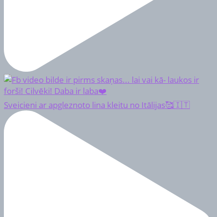
Sveicieni ar apgleznoto lina kleitu no Itālijas🥰🇮🇹