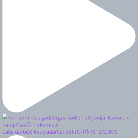
Labs darbiņš kas padarīts! Bet rīt- PĀRSTEIGUMS!