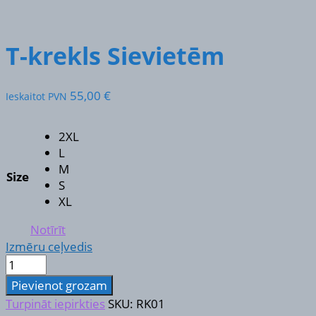
T-krekls Sievietēm
55,00
€
Ieskaitot PVN
2XL
L
M
Size
S
XL
Notīrīt
Izmēru ceļvedis
T-
krekls
Pievienot grozam
Sievietēm
Turpināt iepirkties
SKU:
RK01
daudzums