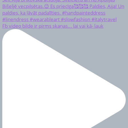
Fb video bilde ir pirms skaņas... lai vai kā- lauk