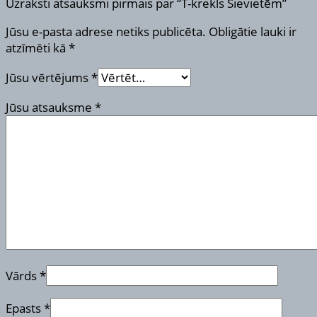
Uzraksti atsauksmi pirmais par “T-krekls Sievietēm”
Jūsu e-pasta adrese netiks publicēta.
Obligātie lauki ir
atzīmēti kā
*
Jūsu vērtējums
*
Jūsu atsauksme
*
Vārds
*
Epasts
*