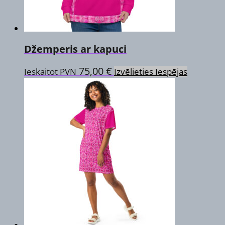
Džemperis ar kapuci
This
75,00
€
Ieskaitot PVN
Izvēlieties Iespējas
product
has
multiple
variants.
The
options
may
be
chosen
on
the
product
page