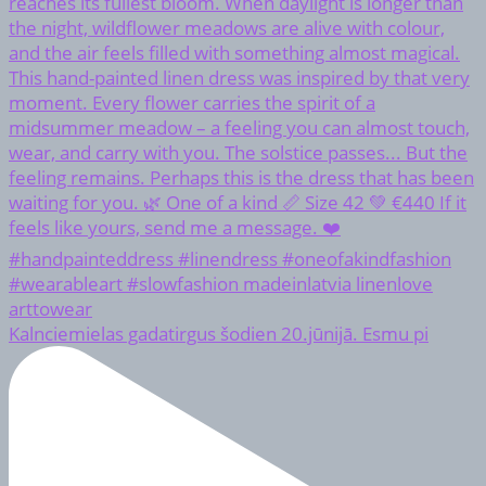
Kalnciemielas gadatirgus šodien 20.jūnijā. Esmu pi