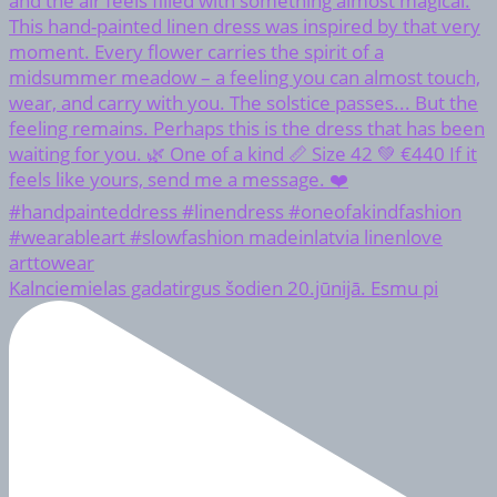
Kalnciemielas gadatirgus šodien 20.jūnijā. Esmu pi