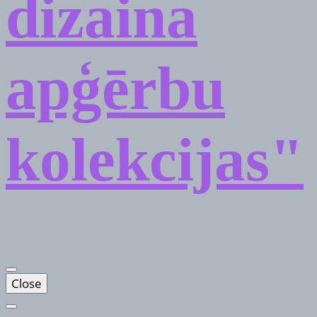
dizaina
apģērbu
kolekcijas"
Close