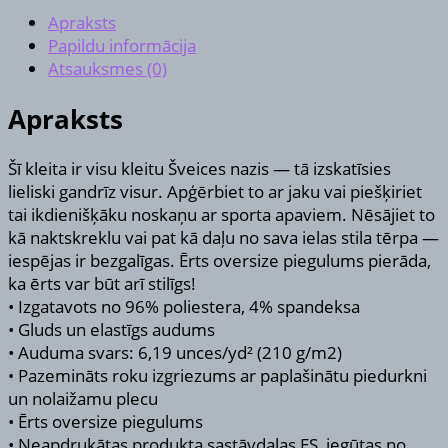
Apraksts
Papildu informācija
Atsauksmes (0)
Apraksts
Šī kleita ir visu kleitu Šveices nazis — tā izskatīsies
lieliski gandrīz visur. Apģērbiet to ar jaku vai piešķiriet
tai ikdienišķāku noskaņu ar sporta apaviem. Nēsājiet to
kā naktskreklu vai pat kā daļu no sava ielas stila tērpa —
iespējas ir bezgalīgas. Ērts oversize piegulums pierāda,
ka ērts var būt arī stilīgs!
• Izgatavots no 96% poliestera, 4% spandeksa
• Gluds un elastīgs audums
• Auduma svars: 6,19 unces/yd² (210 g/m2)
• Pazemināts roku izgriezums ar paplašinātu piedurkni
un nolaižamu plecu
• Ērts oversize piegulums
• Neapdrukātas produkta sastāvdaļas ES, iegūtas no