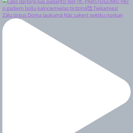
Zāļu tirgus Doma laukumā Nāc saķert svētku noskaņ