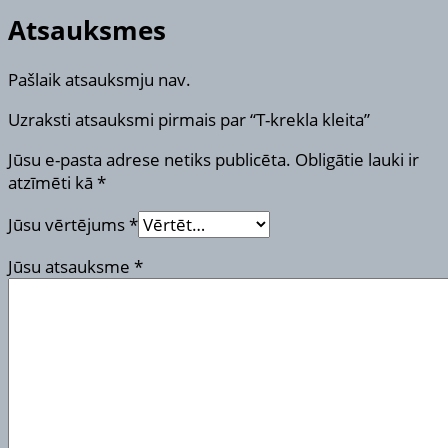
Atsauksmes
Pašlaik atsauksmju nav.
Uzraksti atsauksmi pirmais par “T-krekla kleita”
Jūsu e-pasta adrese netiks publicēta.
Obligātie lauki ir
atzīmēti kā
*
Jūsu vērtējums
*
Jūsu atsauksme
*