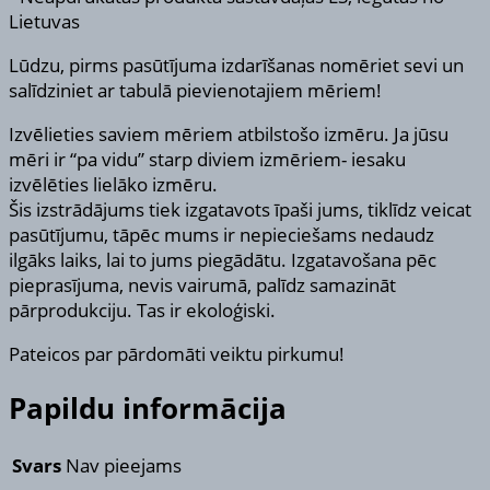
Lietuvas
Lūdzu, pirms pasūtījuma izdarīšanas nomēriet sevi un
salīdziniet ar tabulā pievienotajiem mēriem!
Izvēlieties saviem mēriem atbilstošo izmēru. Ja jūsu
mēri ir “pa vidu” starp diviem izmēriem- iesaku
izvēlēties lielāko izmēru.
Šis izstrādājums tiek izgatavots īpaši jums, tiklīdz veicat
pasūtījumu, tāpēc mums ir nepieciešams nedaudz
ilgāks laiks, lai to jums piegādātu. Izgatavošana pēc
pieprasījuma, nevis vairumā, palīdz samazināt
pārprodukciju. Tas ir ekoloģiski.
Pateicos par pārdomāti veiktu pirkumu!
Papildu informācija
Svars
Nav pieejams