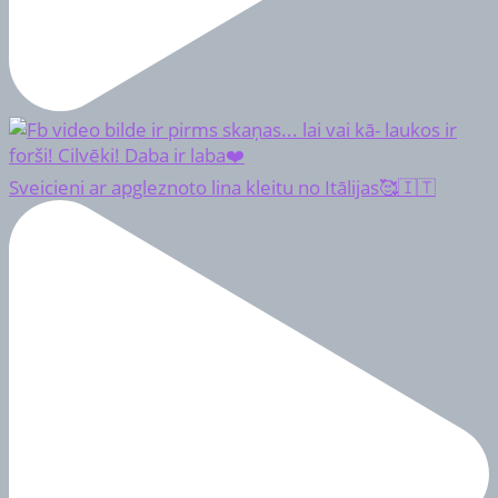
Sveicieni ar apgleznoto lina kleitu no Itālijas🥰🇮🇹