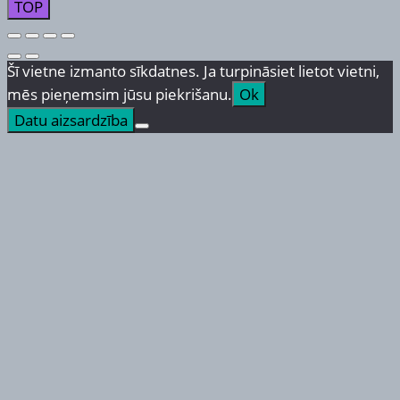
TOP
Šī vietne izmanto sīkdatnes. Ja turpināsiet lietot vietni,
mēs pieņemsim jūsu piekrišanu.
Ok
Datu aizsardzība