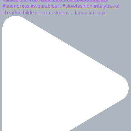
Fb video bilde ir pirms skaņas... lai vai kā- lauk