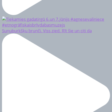
Suņuburkšķu brunči. Viss zied. Rīt šie un citi da