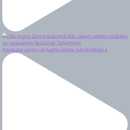
Pavasara ceriņu un lupīnu kleita. Katrai kleitai s