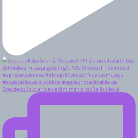
Sveicienu foto ar sievietēm manis radītajās kleitā