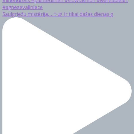
Saulgriežu mistērija... ✨🌿 Ir tikai dažas dienas g