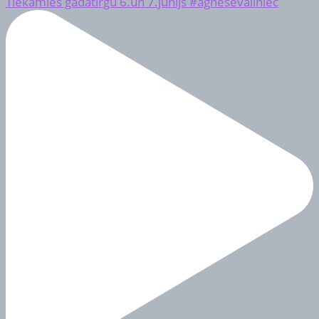
Tiekamies gadatirgū 6.un 7.jūnijs #agnesevaliniec