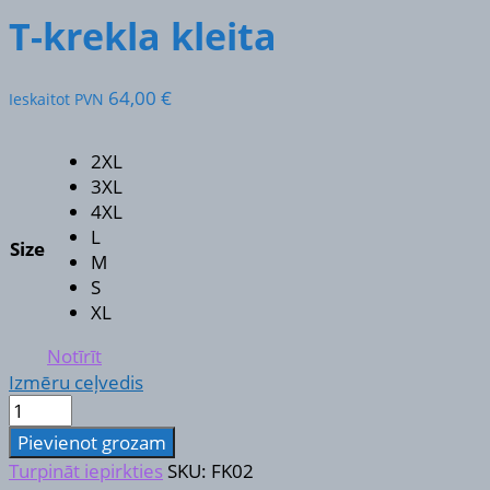
T-krekla kleita
64,00
€
Ieskaitot PVN
2XL
3XL
4XL
L
Size
M
S
XL
Notīrīt
Izmēru ceļvedis
T-
krekla
Pievienot grozam
kleita
Turpināt iepirkties
SKU:
FK02
daudzums