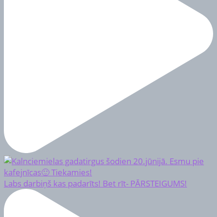
Labs darbiņš kas padarīts! Bet rīt- PĀRSTEIGUMS!