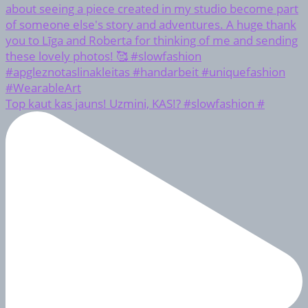
Top kaut kas jauns! Uzmini, KAS!? #slowfashion #