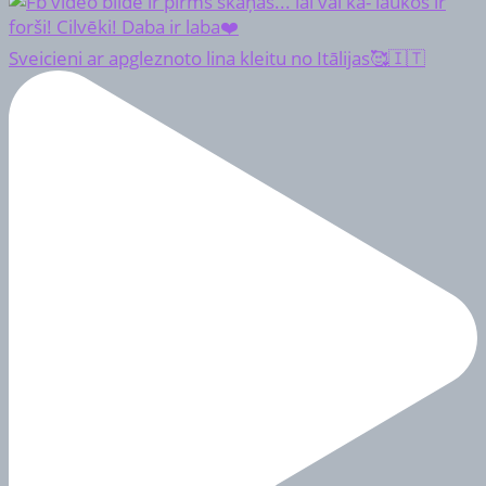
Sveicieni ar apgleznoto lina kleitu no Itālijas🥰🇮🇹