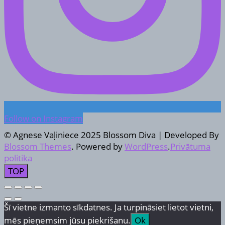
Follow on Instagram
© Agnese Vaļiniece 2025
Blossom Diva | Developed By
Blossom Themes
. Powered by
WordPress
.
Privātuma
politika
TOP
Šī vietne izmanto sīkdatnes. Ja turpināsiet lietot vietni,
mēs pieņemsim jūsu piekrišanu.
Ok