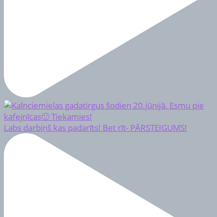
Labs darbiņš kas padarīts! Bet rīt- PĀRSTEIGUMS!