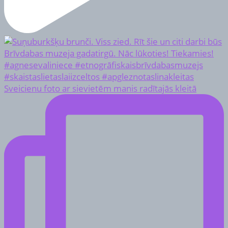
Sveicienu foto ar sievietēm manis radītajās kleitā