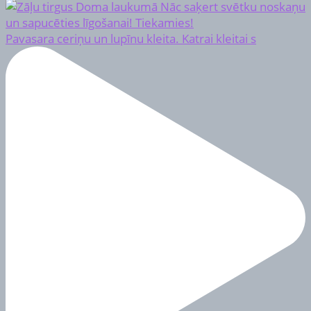
Pavasara ceriņu un lupīnu kleita. Katrai kleitai s