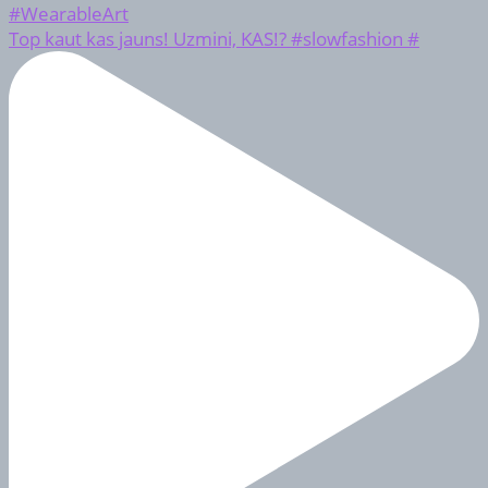
Top kaut kas jauns! Uzmini, KAS!? #slowfashion #