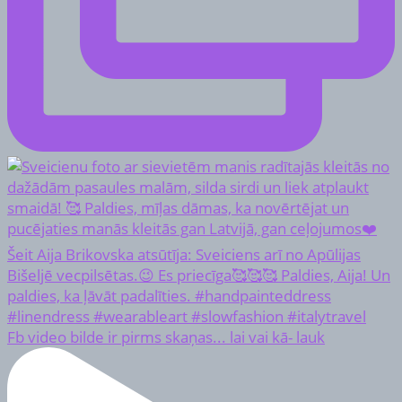
Fb video bilde ir pirms skaņas... lai vai kā- lauk