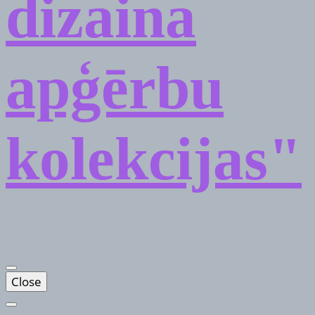
dizaina
apģērbu
kolekcijas"
Close