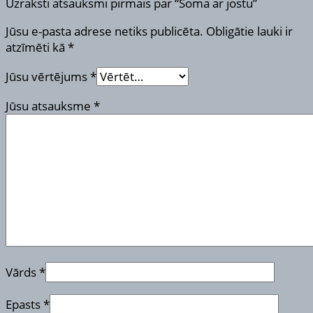
Uzraksti atsauksmi pirmais par “Soma ar jostu”
Jūsu e-pasta adrese netiks publicēta.
Obligātie lauki ir
atzīmēti kā
*
Jūsu vērtējums
*
Jūsu atsauksme
*
Vārds
*
Epasts
*