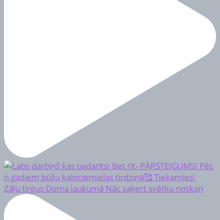
Zāļu tirgus Doma laukumā Nāc saķert svētku noskaņ