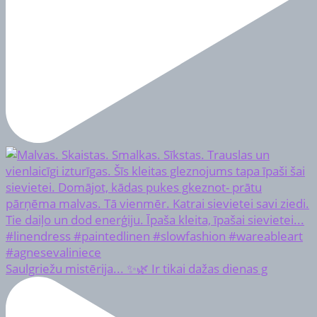
Saulgriežu mistērija... ✨🌿 Ir tikai dažas dienas g