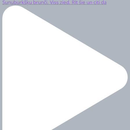
Suņuburkšķu brunči. Viss zied. Rīt šie un citi da