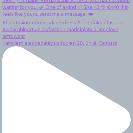
Kalnciemielas gadatirgus šodien 20.jūnijā. Esmu pi