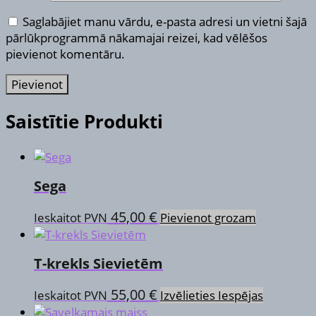
Saglabājiet manu vārdu, e-pasta adresi un vietni šajā
pārlūkprogrammā nākamajai reizei, kad vēlēšos
pievienot komentāru.
Saistītie Produkti
Sega
45,00
€
Ieskaitot PVN
Pievienot grozam
T-krekls Sievietēm
This
55,00
€
Ieskaitot PVN
Izvēlieties Iespējas
product