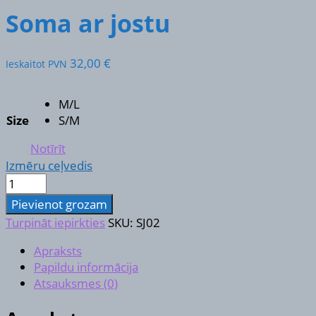
Soma ar jostu
32,00
€
Ieskaitot PVN
M/L
Size
S/M
Notīrīt
Izmēru ceļvedis
Soma
ar
Pievienot grozam
jostu
Turpināt iepirkties
SKU:
SJ02
daudzums
Apraksts
Papildu informācija
Atsauksmes (0)