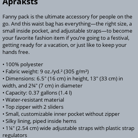
Apraksts
Fanny pack is the ultimate accessory for people on the
go. And this waist bag has everything—the right size, a
small inside pocket, and adjustable straps—to become
your favorite fashion item if you’re going to a festival,
getting ready for a vacation, or just like to keep your
hands free.
• 100% polyester
• Fabric weight: 9 oz./yd.² (305 g/m²)
• Dimensions: 6.5″ (16 cm) in height, 13″ (33 cm) in
width, and 2¾″ (7 cm) in diameter
• Capacity: 0.37 gallons (1.4 l)
• Water-resistant material
• Top zipper with 2 sliders
• Small, customizable inner pocket without zipper
• Silky lining, piped inside hems
• 1¼″ (2.54 cm) wide adjustable straps with plastic strap
regulators