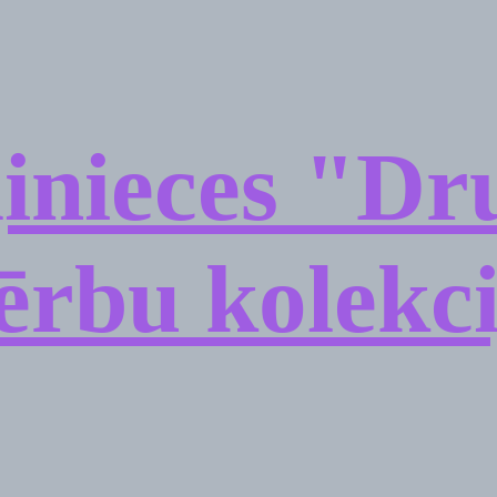
inieces "Dr
ērbu kolekc