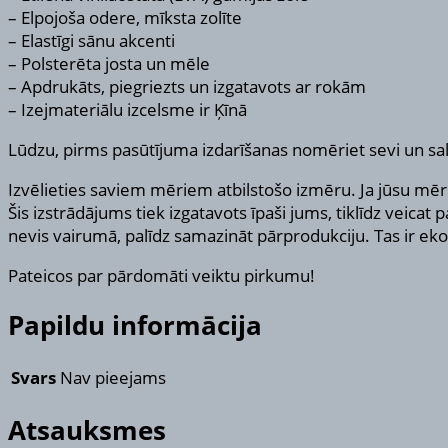
– Elpojoša odere, mīksta zolīte
– Elastīgi sānu akcenti
– Polsterēta josta un mēle
– Apdrukāts, piegriezts un izgatavots ar rokām
– Izejmateriālu izcelsme ir Ķīnā
Lūdzu, pirms pasūtījuma izdarīšanas nomēriet sevi un sal
Izvēlieties saviem mēriem atbilstošo izmēru. Ja jūsu mēri
Šis izstrādājums tiek izgatavots īpaši jums, tiklīdz veica
nevis vairumā, palīdz samazināt pārprodukciju. Tas ir ekol
Pateicos par pārdomāti veiktu pirkumu!
Papildu informācija
Svars
Nav pieejams
Atsauksmes