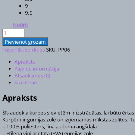
9
9.5
Notīrīt
Sieviešu
auduma
Pievienot grozam
apavi
Turpināt iepirkties
SKU:
PP06
daudzums
Apraksts
Papildu informācija
Atsauksmes (0)
Size Chart
Apraksts
Šīs audekla kurpes sievietēm ir izstrādātas, lai būtu ērtas 
Kurpēm ir gumijas zole un izņemamas mīkstas zolītes. Turkl
– 100% poliesters, lina auduma augšdaļa
– Etilēna vinilacetāta (EVA) gumijas zole