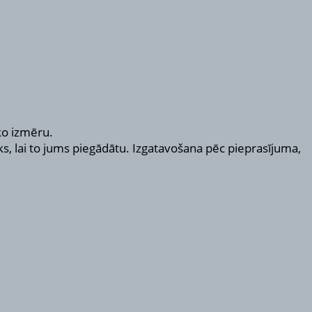
āko izmēru.
ks, lai to jums piegādātu. Izgatavošana pēc pieprasījuma,