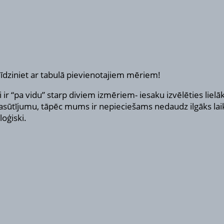
īdziniet ar tabulā pievienotajiem mēriem!
 ir “pa vidu” starp diviem izmēriem- iesaku izvēlēties liel
t pasūtījumu, tāpēc mums ir nepieciešams nedaudz ilgāks lai
oģiski.