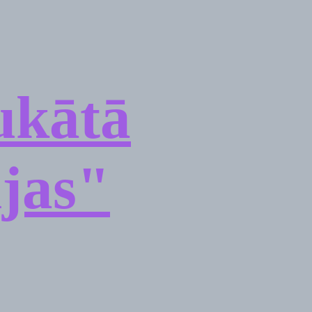
ukātā
ijas"