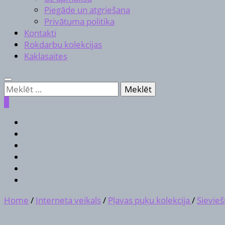
Piegāde un atgriešana
Privātuma politika
Kontakti
Rokdarbu kolekcijas
Kaklasaites
Meklēt:
0
Home
/
Interneta veikals
/
Pļavas puķu kolekcija
/
Sievie