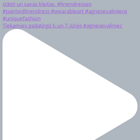
Tiekamies gadatirgū 6.un 7.jūnijs #agnesevaliniec