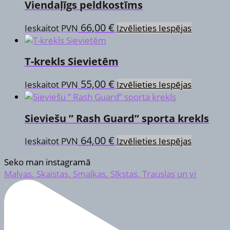
Viendaļīgs peldkostīms
This
66,00
€
Ieskaitot PVN
Izvēlieties Iespējas
product
has
T-krekls Sievietēm
multiple
variants.
This
55,00
€
Ieskaitot PVN
Izvēlieties Iespējas
The
product
options
has
may
Sieviešu ” Rash Guard” sporta krekls
multiple
be
variants.
chosen
This
64,00
€
Ieskaitot PVN
Izvēlieties Iespējas
The
on
product
options
the
Seko man instagramā
has
may
product
Malvas. Skaistas. Smalkas. Sīkstas. Trauslas un vi
multiple
be
page
variants.
chosen
The
on
options
the
may
product