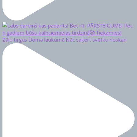
Zāļu tirgus Doma laukumā Nāc saķert svētku noskaņ