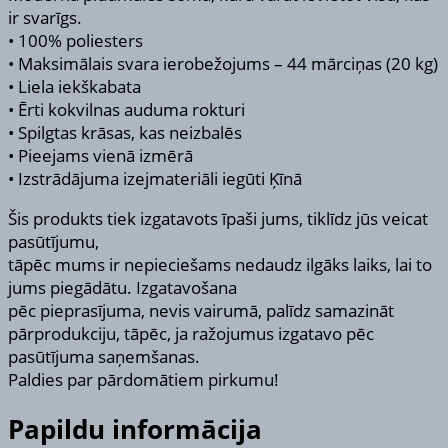
ir svarīgs.
• 100% poliesters
• Maksimālais svara ierobežojums – 44 mārciņas (20 kg)
• Liela iekškabata
• Ērti kokvilnas auduma rokturi
• Spilgtas krāsas, kas neizbalēs
• Pieejams vienā izmērā
• Izstrādājuma izejmateriāli iegūti Ķīnā
Šis produkts tiek izgatavots īpaši jums, tiklīdz jūs veicat
pasūtījumu,
tāpēc mums ir nepieciešams nedaudz ilgāks laiks, lai to
jums piegādātu. Izgatavošana
pēc pieprasījuma, nevis vairumā, palīdz samazināt
pārprodukciju, tāpēc, ja ražojumus izgatavo pēc
pasūtījuma saņemšanas.
Paldies par pārdomātiem pirkumu!
Papildu informācija