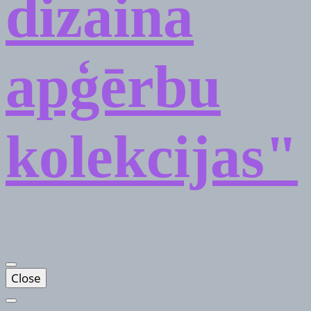
dizaina
apģērbu
kolekcijas"
Close