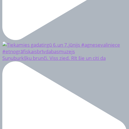
Suņuburkšķu brunči. Viss zied. Rīt šie un citi da