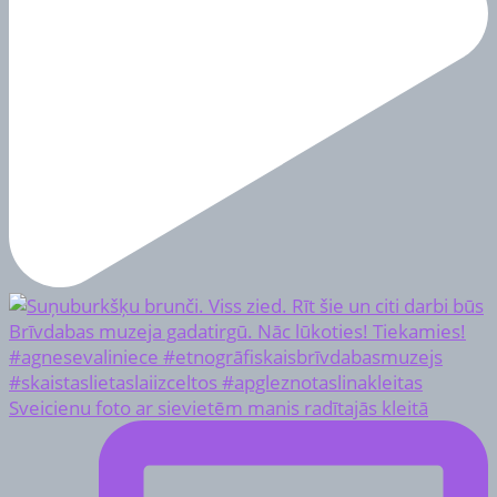
Sveicienu foto ar sievietēm manis radītajās kleitā