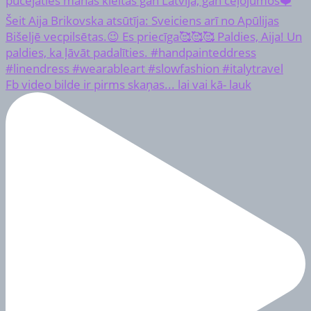
Fb video bilde ir pirms skaņas... lai vai kā- lauk