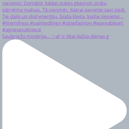
Saulgriežu mistērija... ✨🌿 Ir tikai dažas dienas g