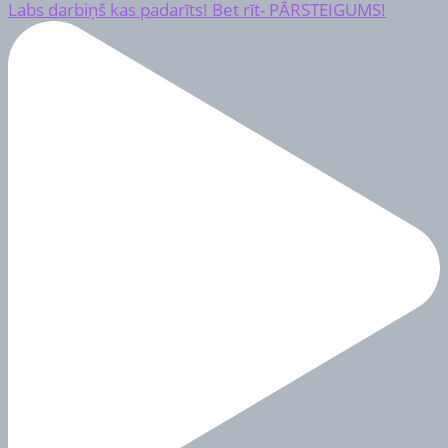
Labs darbiņš kas padarīts! Bet rīt- PĀRSTEIGUMS!