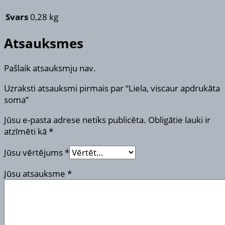
Svars
0,28 kg
Atsauksmes
Pašlaik atsauksmju nav.
Uzraksti atsauksmi pirmais par “Liela, viscaur apdrukāta
soma”
Jūsu e-pasta adrese netiks publicēta.
Obligātie lauki ir
atzīmēti kā
*
Jūsu vērtējums
*
Jūsu atsauksme
*