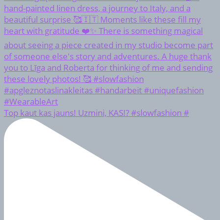
Top kaut kas jauns! Uzmini, KAS!? #slowfashion #