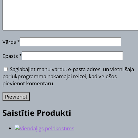
Vārds
*
Epasts
*
Saglabājiet manu vārdu, e-pasta adresi un vietni šajā
pārlūkprogrammā nākamajai reizei, kad vēlēšos
pievienot komentāru.
Saistītie Produkti