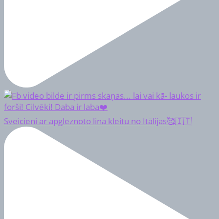
Sveicieni ar apgleznoto lina kleitu no Itālijas🥰🇮🇹