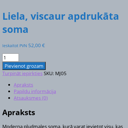
Liela, viscaur apdrukāta
soma
52,00
€
Ieskaitot PVN
Liela,
viscaur
Pievienot grozam
apdrukāta
Turpināt iepirkties
SKU:
MJ05
soma
daudzums
Apraksts
Papildu informācija
Atsauksmes (0)
Apraksts
Moderna pludmales soma, kurā varat ievietot visu, kas