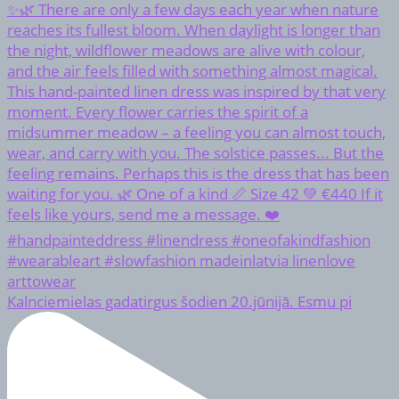
Kalnciemielas gadatirgus šodien 20.jūnijā. Esmu pi