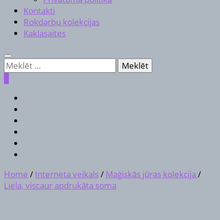
Kontakti
Rokdarbu kolekcijas
Kaklasaites
Meklēt:
0
Home
/
Interneta veikals
/
Maģiskās jūras kolekcija
/
Liela, viscaur apdrukāta soma