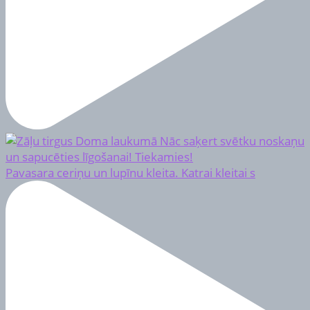
Pavasara ceriņu un lupīnu kleita. Katrai kleitai s