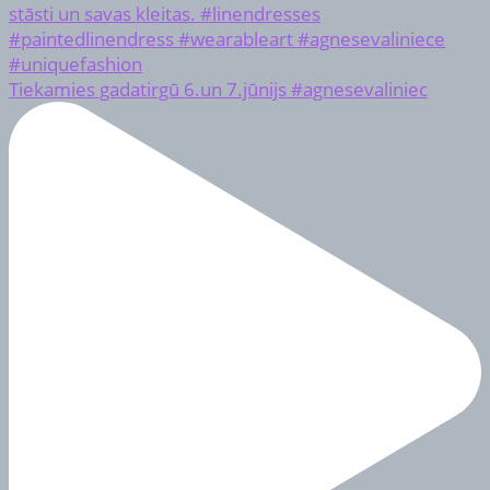
Tiekamies gadatirgū 6.un 7.jūnijs #agnesevaliniec