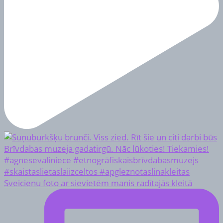
Sveicienu foto ar sievietēm manis radītajās kleitā