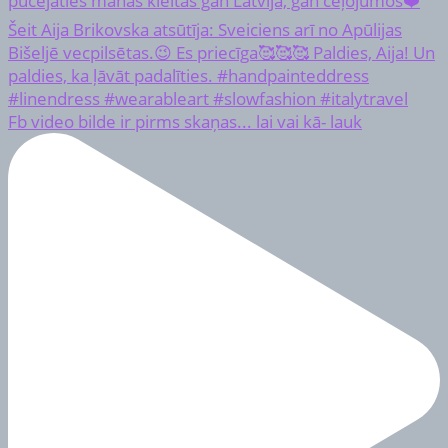
Fb video bilde ir pirms skaņas... lai vai kā- lauk