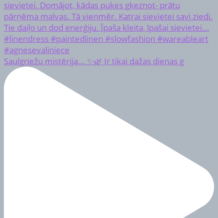
Saulgriežu mistērija... ✨🌿 Ir tikai dažas dienas g