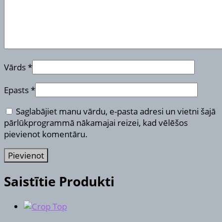
Vārds
*
Epasts
*
Saglabājiet manu vārdu, e-pasta adresi un vietni šajā
pārlūkprogrammā nākamajai reizei, kad vēlēšos
pievienot komentāru.
Saistītie Produkti