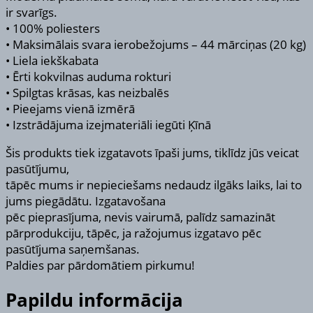
ir svarīgs.
• 100% poliesters
• Maksimālais svara ierobežojums – 44 mārciņas (20 kg)
• Liela iekškabata
• Ērti kokvilnas auduma rokturi
• Spilgtas krāsas, kas neizbalēs
• Pieejams vienā izmērā
• Izstrādājuma izejmateriāli iegūti Ķīnā
Šis produkts tiek izgatavots īpaši jums, tiklīdz jūs veicat
pasūtījumu,
tāpēc mums ir nepieciešams nedaudz ilgāks laiks, lai to
jums piegādātu. Izgatavošana
pēc pieprasījuma, nevis vairumā, palīdz samazināt
pārprodukciju, tāpēc, ja ražojumus izgatavo pēc
pasūtījuma saņemšanas.
Paldies par pārdomātiem pirkumu!
Papildu informācija