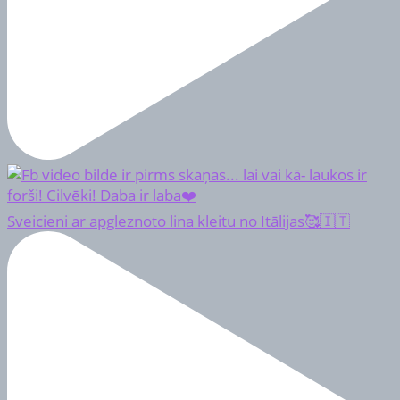
Sveicieni ar apgleznoto lina kleitu no Itālijas🥰🇮🇹