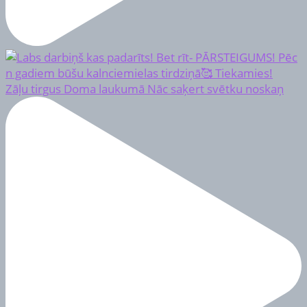
Zāļu tirgus Doma laukumā Nāc saķert svētku noskaņ