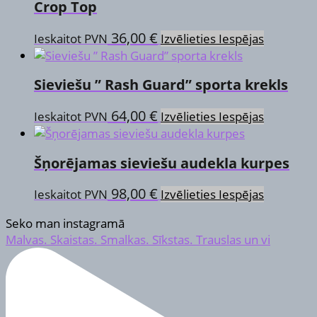
Crop Top
This
36,00
€
Ieskaitot PVN
Izvēlieties Iespējas
product
has
Sieviešu ” Rash Guard” sporta krekls
multiple
variants.
This
64,00
€
Ieskaitot PVN
Izvēlieties Iespējas
The
product
options
has
may
Šņorējamas sieviešu audekla kurpes
multiple
be
variants.
chosen
This
98,00
€
Ieskaitot PVN
Izvēlieties Iespējas
The
on
product
options
the
Seko man instagramā
has
may
product
Malvas. Skaistas. Smalkas. Sīkstas. Trauslas un vi
multiple
be
page
variants.
chosen
The
on
options
the
may
product