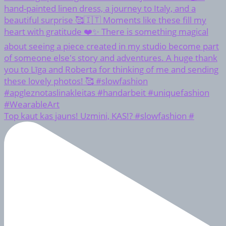
Top kaut kas jauns! Uzmini, KAS!? #slowfashion #