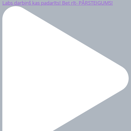
Labs darbiņš kas padarīts! Bet rīt- PĀRSTEIGUMS!