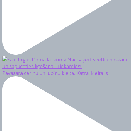
Pavasara ceriņu un lupīnu kleita. Katrai kleitai s