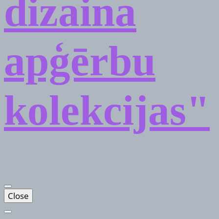
dizaina
apģērbu
kolekcijas"
Close