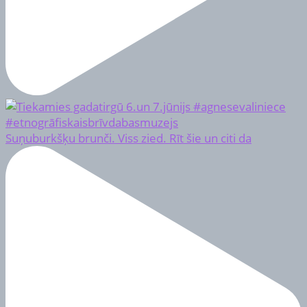
Suņuburkšķu brunči. Viss zied. Rīt šie un citi da