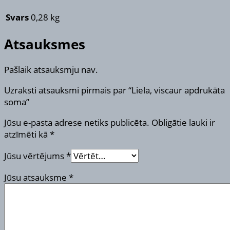
Svars
0,28 kg
Atsauksmes
Pašlaik atsauksmju nav.
Uzraksti atsauksmi pirmais par “Liela, viscaur apdrukāta
soma”
Jūsu e-pasta adrese netiks publicēta.
Obligātie lauki ir
atzīmēti kā
*
Jūsu vērtējums
*
Jūsu atsauksme
*