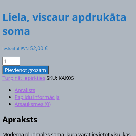
Liela, viscaur apdrukāta
soma
52,00
€
Ieskaitot PVN
Liela,
viscaur
Pievienot grozam
apdrukāta
Turpināt iepirkties
SKU:
KAK05
soma
daudzums
Apraksts
Papildu informācija
Atsauksmes (0)
Apraksts
Moderna pludmales soma, kurā varat ievietot visu, kas