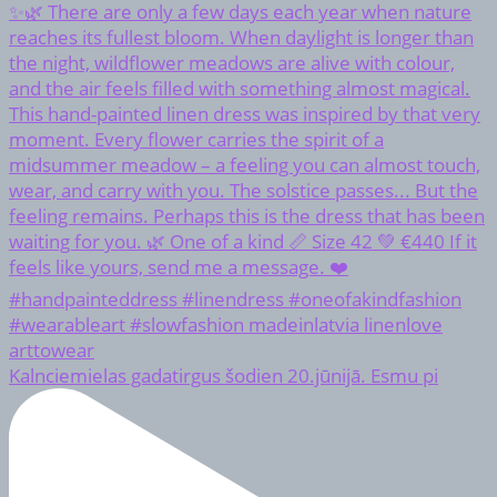
Kalnciemielas gadatirgus šodien 20.jūnijā. Esmu pi