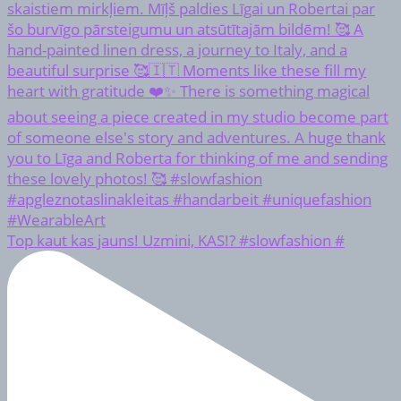
Top kaut kas jauns! Uzmini, KAS!? #slowfashion #