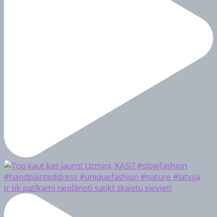
Ir tik patīkami neplānoti satikt skaistu sievieti