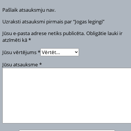
Pašlaik atsauksmju nav.
Uzraksti atsauksmi pirmais par “Jogas legingi”
Jūsu e-pasta adrese netiks publicēta.
Obligātie lauki ir
atzīmēti kā
*
Jūsu vērtējums
*
Jūsu atsauksme
*