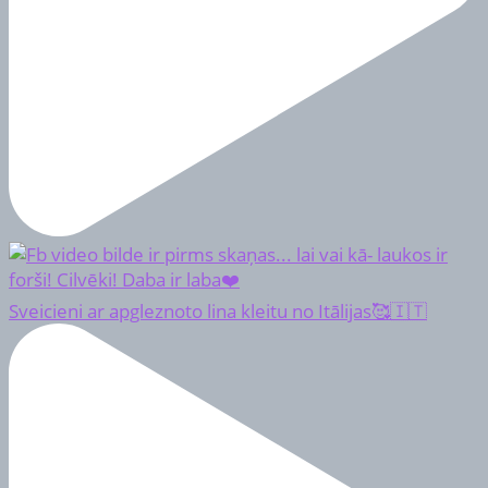
Sveicieni ar apgleznoto lina kleitu no Itālijas🥰🇮🇹