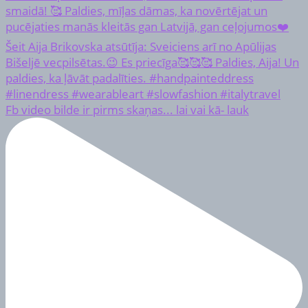
Fb video bilde ir pirms skaņas... lai vai kā- lauk