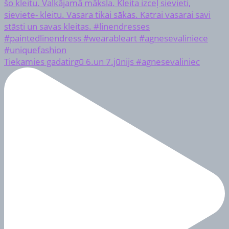
Tiekamies gadatirgū 6.un 7.jūnijs #agnesevaliniec