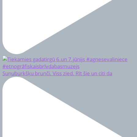
Suņuburkšķu brunči. Viss zied. Rīt šie un citi da