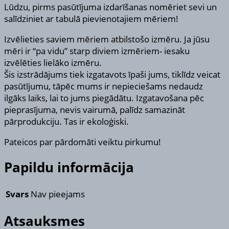
Lūdzu, pirms pasūtījuma izdarīšanas nomēriet sevi un
salīdziniet ar tabulā pievienotajiem mēriem!
Izvēlieties saviem mēriem atbilstošo izmēru. Ja jūsu
mēri ir “pa vidu” starp diviem izmēriem- iesaku
izvēlēties lielāko izmēru.
Šis izstrādājums tiek izgatavots īpaši jums, tiklīdz veicat
pasūtījumu, tāpēc mums ir nepieciešams nedaudz
ilgāks laiks, lai to jums piegādātu. Izgatavošana pēc
pieprasījuma, nevis vairumā, palīdz samazināt
pārprodukciju. Tas ir ekoloģiski.
Pateicos par pārdomāti veiktu pirkumu!
Papildu informācija
Svars
Nav pieejams
Atsauksmes