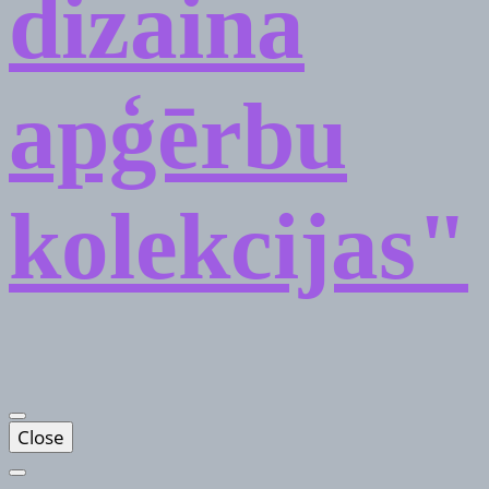
dizaina
apģērbu
kolekcijas"
Close