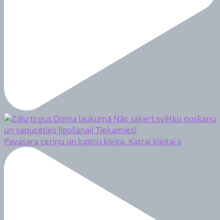
Pavasara ceriņu un lupīnu kleita. Katrai kleitai s