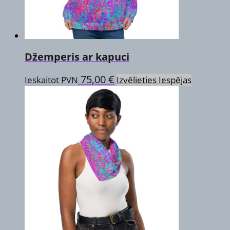
the
product
page
Džemperis ar kapuci
This
75,00
€
Ieskaitot PVN
Izvēlieties Iespējas
product
has
multiple
variants.
The
options
may
be
chosen
on
the
product