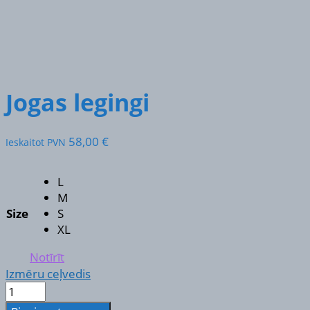
Jogas legingi
58,00
€
Ieskaitot PVN
L
M
Size
S
XL
Notīrīt
Izmēru ceļvedis
Jogas
legingi