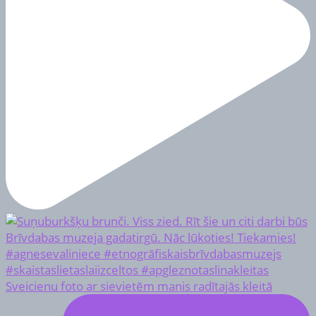
Sveicienu foto ar sievietēm manis radītajās kleitā