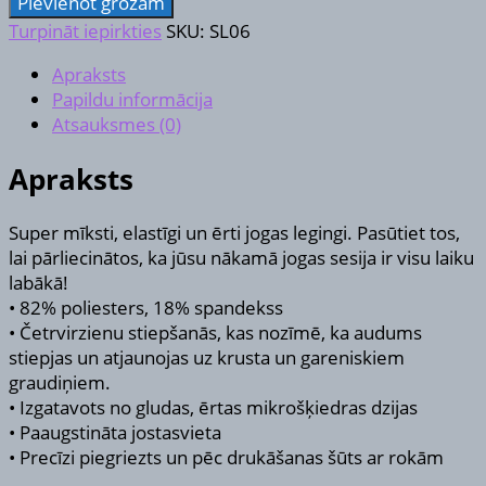
Pievienot grozam
daudzums
Turpināt iepirkties
SKU:
SL06
Apraksts
Papildu informācija
Atsauksmes (0)
Apraksts
Super mīksti, elastīgi un ērti jogas legingi. Pasūtiet tos,
lai pārliecinātos, ka jūsu nākamā jogas sesija ir visu laiku
labākā!
• 82% poliesters, 18% spandekss
• Četrvirzienu stiepšanās, kas nozīmē, ka audums
stiepjas un atjaunojas uz krusta un gareniskiem
graudiņiem.
• Izgatavots no gludas, ērtas mikrošķiedras dzijas
• Paaugstināta jostasvieta
• Precīzi piegriezts un pēc drukāšanas šūts ar rokām