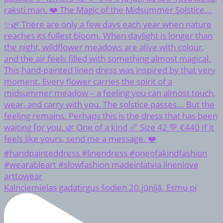
Kalnciemielas gadatirgus šodien 20.jūnijā. Esmu pi