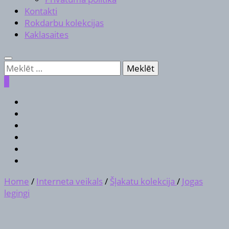
Kontakti
Rokdarbu kolekcijas
Kaklasaites
Meklēt:
0
Home
/
Interneta veikals
/
Šļakatu kolekcija
/
Jogas
legingi