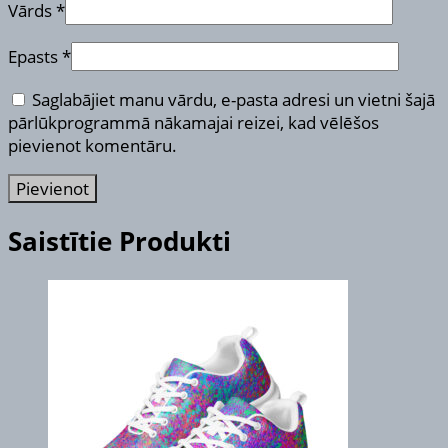
Vārds
*
Epasts
*
Saglabājiet manu vārdu, e-pasta adresi un vietni šajā
pārlūkprogrammā nākamajai reizei, kad vēlēšos
pievienot komentāru.
Saistītie Produkti