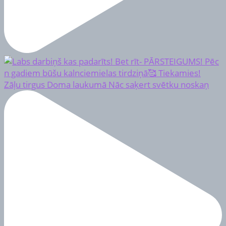
Zāļu tirgus Doma laukumā Nāc saķert svētku noskaņ