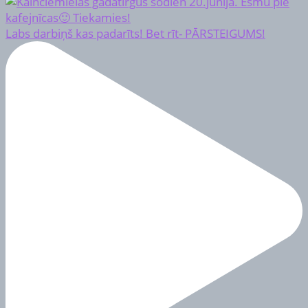
Labs darbiņš kas padarīts! Bet rīt- PĀRSTEIGUMS!