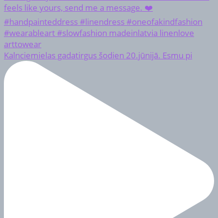
Kalnciemielas gadatirgus šodien 20.jūnijā. Esmu pi