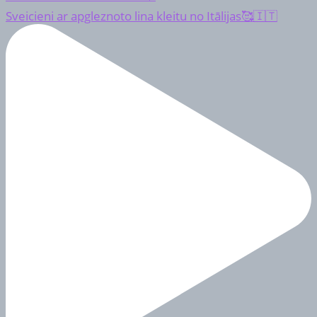
Sveicieni ar apgleznoto lina kleitu no Itālijas🥰🇮🇹