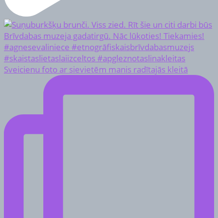
Sveicienu foto ar sievietēm manis radītajās kleitā