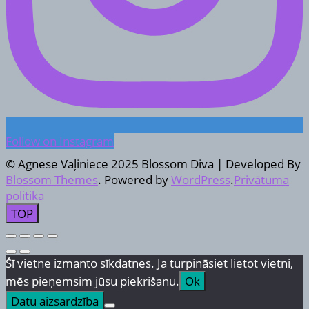
Follow on Instagram
© Agnese Vaļiniece 2025
Blossom Diva | Developed By
Blossom Themes
. Powered by
WordPress
.
Privātuma
politika
TOP
Šī vietne izmanto sīkdatnes. Ja turpināsiet lietot vietni,
mēs pieņemsim jūsu piekrišanu.
Ok
Datu aizsardzība