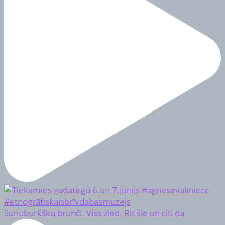
Suņuburkšķu brunči. Viss zied. Rīt šie un citi da