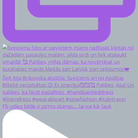
Fb video bilde ir pirms skaņas... lai vai kā- lauk