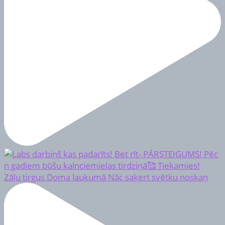
Zāļu tirgus Doma laukumā Nāc saķert svētku noskaņ