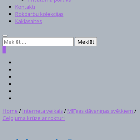
Kontakti
Rokdarbu kolekcijas
Kaklasaites
Meklēt:
0
Home
/
Interneta veikals
/
Mīlīgas dāvaniņas svētkiem
/
Ceļojuma krūze ar rokturi