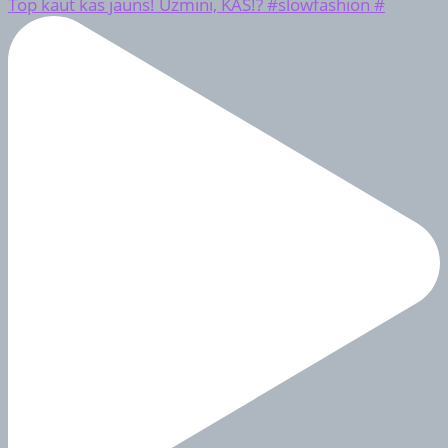
Top kaut kas jauns! Uzmini, KAS!? #slowfashion #