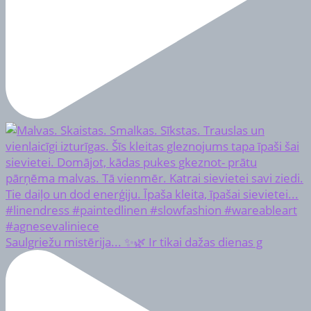
Saulgriežu mistērija... ✨🌿 Ir tikai dažas dienas g