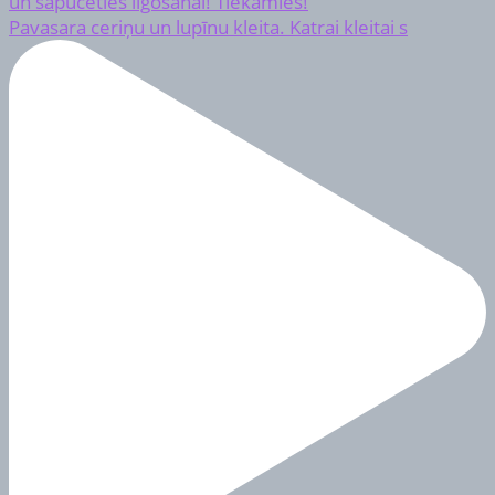
Pavasara ceriņu un lupīnu kleita. Katrai kleitai s