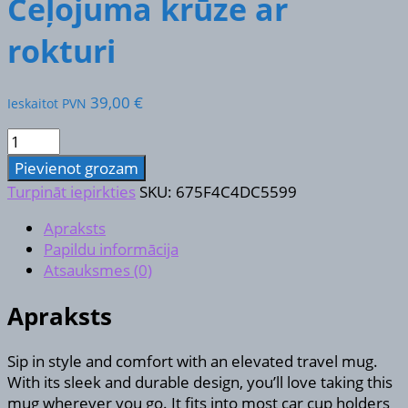
Ceļojuma krūze ar
rokturi
39,00
€
Ieskaitot PVN
Ceļojuma
krūze
Pievienot grozam
ar
Turpināt iepirkties
SKU:
675F4C4DC5599
rokturi
daudzums
Apraksts
Papildu informācija
Atsauksmes (0)
Apraksts
Sip in style and comfort with an elevated travel mug.
With its sleek and durable design, you’ll love taking this
mug wherever you go. It fits into most car cup holders