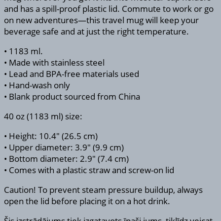
and has a spill-proof plastic lid. Commute to work or go
on new adventures—this travel mug will keep your
beverage safe and at just the right temperature.
• 1183 ml.
• Made with stainless steel
• Lead and BPA-free materials used
• Hand-wash only
• Blank product sourced from China
40 oz (1183 ml) size:
• Height: 10.4″ (26.5 cm)
• Upper diameter: 3.9″ (9.9 cm)
• Bottom diameter: 2.9″ (7.4 cm)
• Comes with a plastic straw and screw-on lid
Caution! To prevent steam pressure buildup, always
open the lid before placing it on a hot drink.
Šis izstrādājums tiek izgatavots īpaši jums, tiklīdz veicat