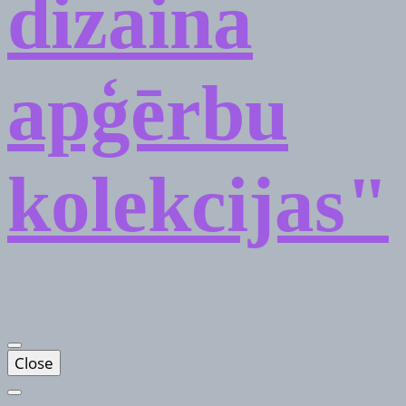
dizaina
apģērbu
kolekcijas"
Close