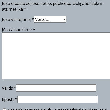
Jūsu e-pasta adrese netiks publicēta.
Obligātie lauki ir
atzīmēti kā
*
Jūsu vērtējums
*
Jūsu atsauksme
*
Vārds
*
Epasts
*
Saglabājiet manu vārdu, e-pasta adresi un vietni šajā