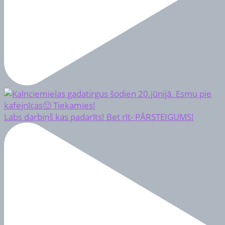
Labs darbiņš kas padarīts! Bet rīt- PĀRSTEIGUMS!