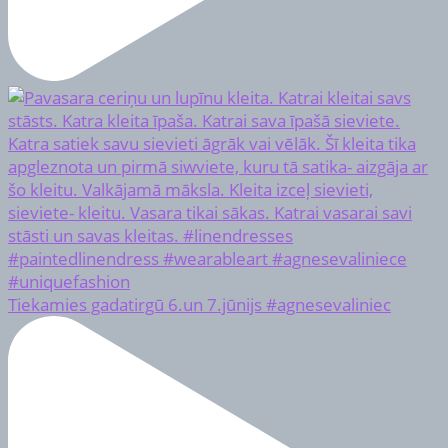
Tiekamies gadatirgū 6.un 7.jūnijs #agnesevaliniec