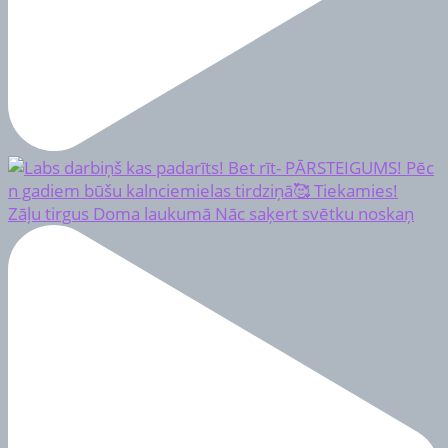
Zāļu tirgus Doma laukumā Nāc saķert svētku noskaņ