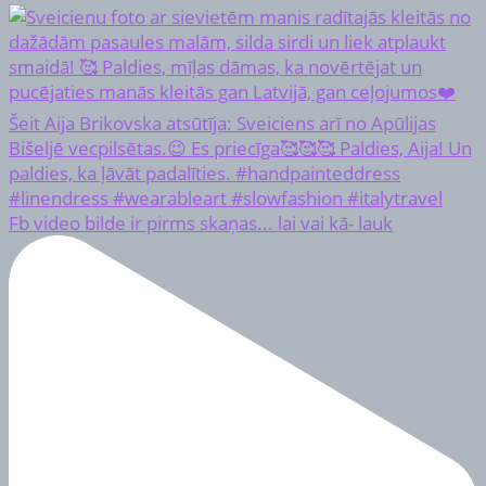
Fb video bilde ir pirms skaņas... lai vai kā- lauk