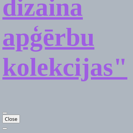
dizaina
apģērbu
kolekcijas"
Close