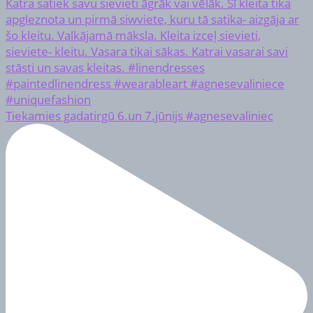
Tiekamies gadatirgū 6.un 7.jūnijs #agnesevaliniec