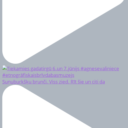
Suņuburkšķu brunči. Viss zied. Rīt šie un citi da