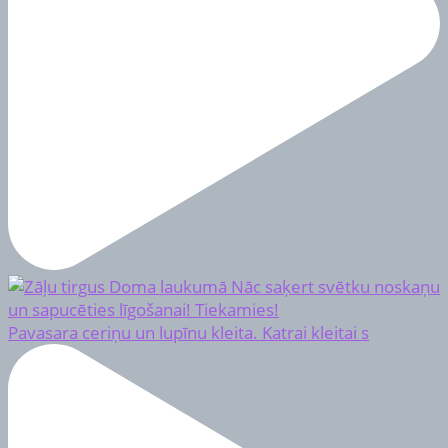
Pavasara ceriņu un lupīnu kleita. Katrai kleitai s