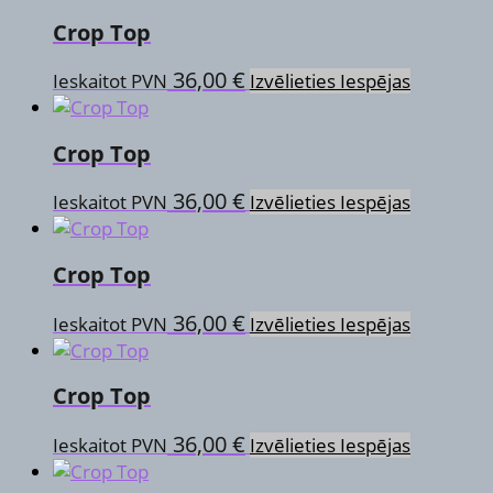
has
may
product
Crop Top
multiple
be
page
variants.
chosen
This
36,00
€
Ieskaitot PVN
Izvēlieties Iespējas
The
on
product
options
the
has
may
product
Crop Top
multiple
be
page
variants.
chosen
This
36,00
€
Ieskaitot PVN
Izvēlieties Iespējas
The
on
product
options
the
has
may
product
Crop Top
multiple
be
page
variants.
chosen
This
36,00
€
Ieskaitot PVN
Izvēlieties Iespējas
The
on
product
options
the
has
may
product
Crop Top
multiple
be
page
variants.
chosen
This
36,00
€
Ieskaitot PVN
Izvēlieties Iespējas
The
on
product
options
the
has