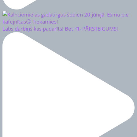
Labs darbiņš kas padarīts! Bet rīt- PĀRSTEIGUMS!