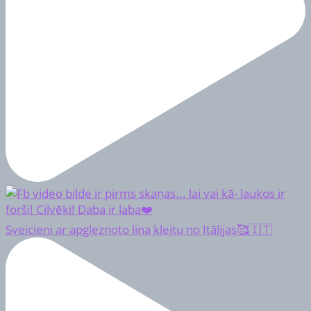
Sveicieni ar apgleznoto lina kleitu no Itālijas🥰🇮🇹