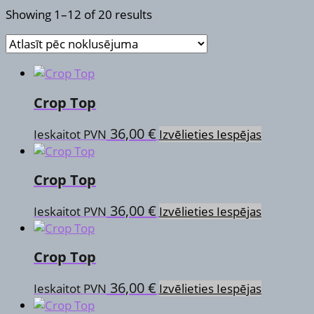
Showing 1–12 of 20 results
Crop Top
This
36,00
€
Ieskaitot PVN
Izvēlieties Iespējas
product
has
Crop Top
multiple
variants.
This
36,00
€
Ieskaitot PVN
Izvēlieties Iespējas
The
product
options
has
may
Crop Top
multiple
be
variants.
chosen
This
36,00
€
Ieskaitot PVN
Izvēlieties Iespējas
The
on
product
options
the