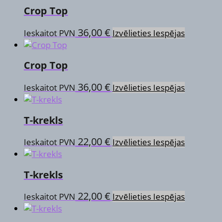
may
product
Crop Top
multiple
be
page
variants.
chosen
This
36,00
€
Ieskaitot PVN
Izvēlieties Iespējas
The
on
product
options
the
has
may
product
Crop Top
multiple
be
page
variants.
chosen
This
36,00
€
Ieskaitot PVN
Izvēlieties Iespējas
The
on
product
options
the
has
may
product
T-krekls
multiple
be
page
variants.
chosen
This
22,00
€
Ieskaitot PVN
Izvēlieties Iespējas
The
on
product
options
the
has
may
product
T-krekls
multiple
be
page
variants.
chosen
This
22,00
€
Ieskaitot PVN
Izvēlieties Iespējas
The
on
product
options
the
has
may