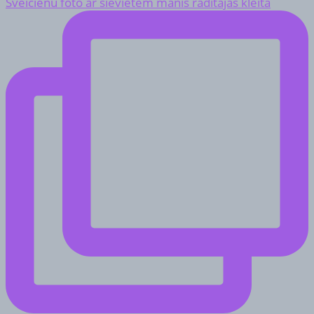
Sveicienu foto ar sievietēm manis radītajās kleitā