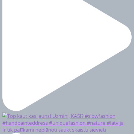
Ir tik patīkami neplānoti satikt skaistu sievieti