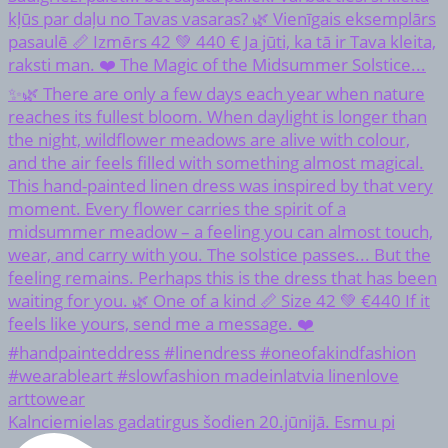
Kalnciemielas gadatirgus šodien 20.jūnijā. Esmu pi