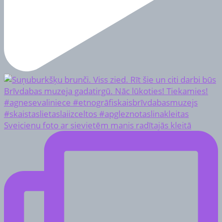
Sveicienu foto ar sievietēm manis radītajās kleitā