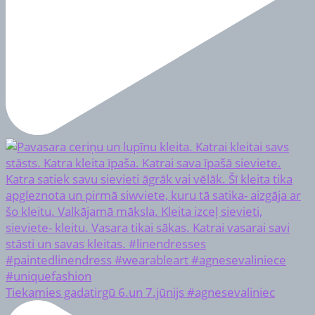
Tiekamies gadatirgū 6.un 7.jūnijs #agnesevaliniec