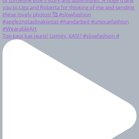
Top kaut kas jauns! Uzmini, KAS!? #slowfashion #