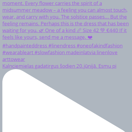
Kalnciemielas gadatirgus šodien 20.jūnijā. Esmu pi