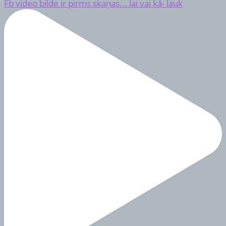
Fb video bilde ir pirms skaņas... lai vai kā- lauk