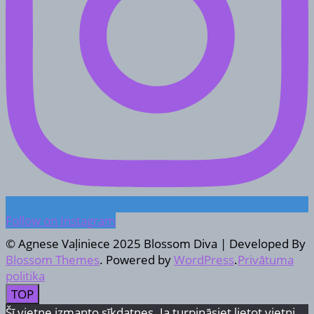
Follow on Instagram
© Agnese Vaļiniece 2025
Blossom Diva | Developed By
Blossom Themes
. Powered by
WordPress
.
Privātuma
politika
TOP
Šī vietne izmanto sīkdatnes. Ja turpināsiet lietot vietni,