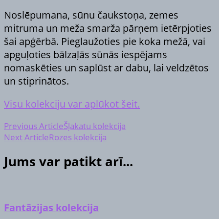
Noslēpumana, sūnu čaukstoņa, zemes
mitruma un meža smarža pārņem ietērpjoties
šai apģērbā. Pieglaužoties pie koka mežā, vai
apguļoties bālzaļās sūnās iespējams
nomaskēties un saplūst ar dabu, lai veldzētos
un stiprinātos.
Visu kolekciju var aplūkot šeit.
Post
Previous Article
Šļakatu kolekcija
Next Article
Rozes kolekcija
Navigation
Jums var patikt arī...
Fantāzijas kolekcija