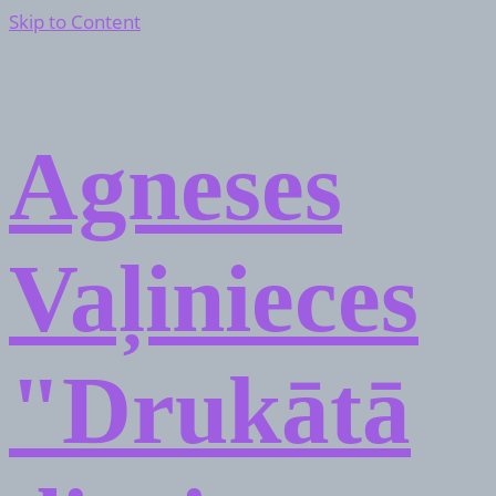
Skip to Content
Agneses
Vaļinieces
"Drukātā