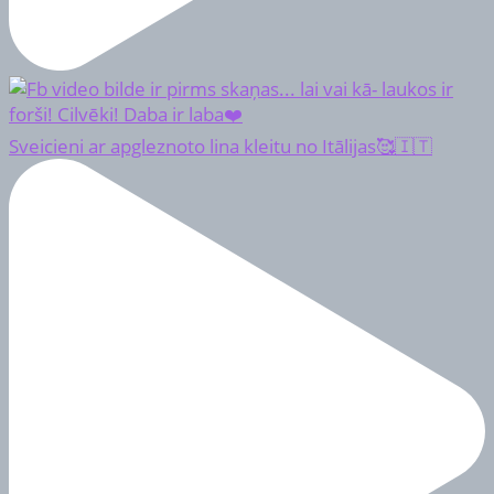
Sveicieni ar apgleznoto lina kleitu no Itālijas🥰🇮🇹