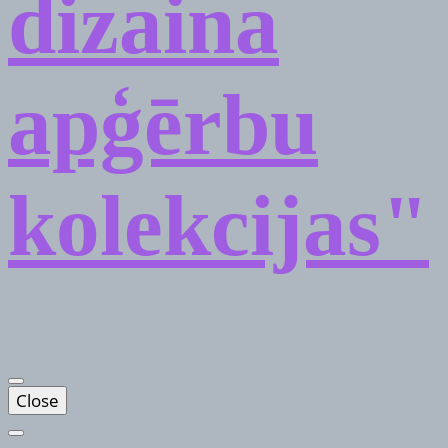
dizaina
apģērbu
kolekcijas"
Close