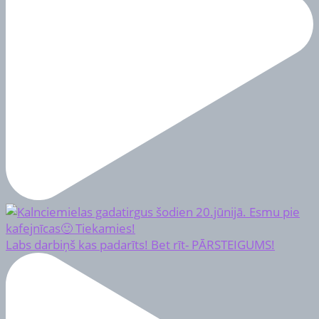
Labs darbiņš kas padarīts! Bet rīt- PĀRSTEIGUMS!