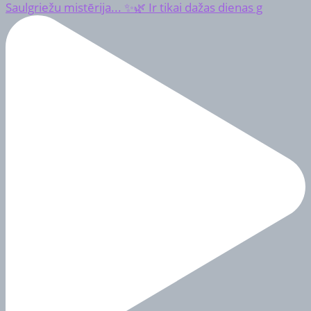
Saulgriežu mistērija... ✨🌿 Ir tikai dažas dienas g