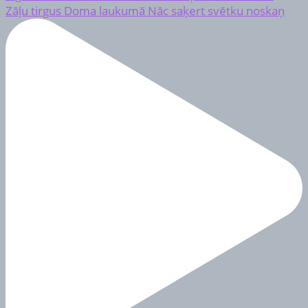
Zāļu tirgus Doma laukumā Nāc saķert svētku noskaņ