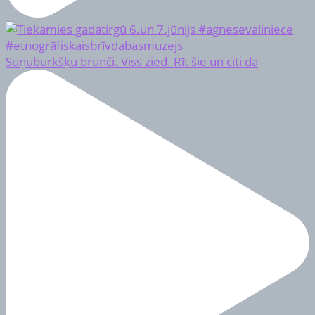
Suņuburkšķu brunči. Viss zied. Rīt šie un citi da