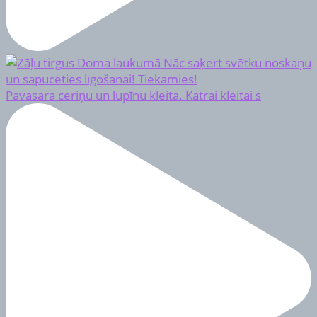
Pavasara ceriņu un lupīnu kleita. Katrai kleitai s