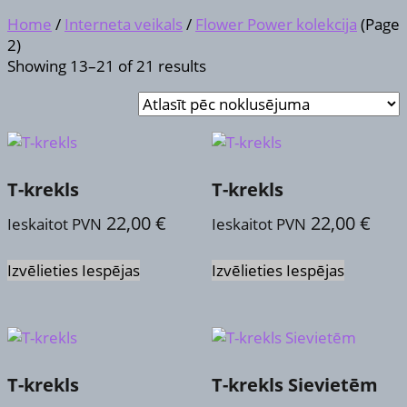
Home
/
Interneta veikals
/
Flower Power kolekcija
(Page
2)
Showing 13–21 of 21 results
T-krekls
T-krekls
22,00
€
22,00
€
Ieskaitot PVN
Ieskaitot PVN
This
This
Izvēlieties Iespējas
Izvēlieties Iespējas
product
product
has
has
multiple
multiple
variants.
variants.
The
The
options
options
T-krekls
T-krekls Sievietēm
may
may