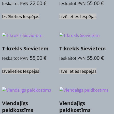
22,00
€
55,00
€
Ieskaitot PVN
Ieskaitot PVN
be
be
chosen
chosen
This
This
on
on
Izvēlieties Iespējas
Izvēlieties Iespējas
product
product
the
the
has
has
product
product
multiple
multiple
page
page
variants.
variants.
The
The
options
options
T-krekls Sievietēm
T-krekls Sievietēm
may
may
55,00
€
55,00
€
Ieskaitot PVN
Ieskaitot PVN
be
be
chosen
chosen
This
This
on
on
Izvēlieties Iespējas
Izvēlieties Iespējas
product
product
the
the
has
has
product
product
multiple
multiple
page
page
variants.
variants.
The
The
options
options
Viendaļīgs
Viendaļīgs
may
may
peldkostīms
peldkostīms
be
be