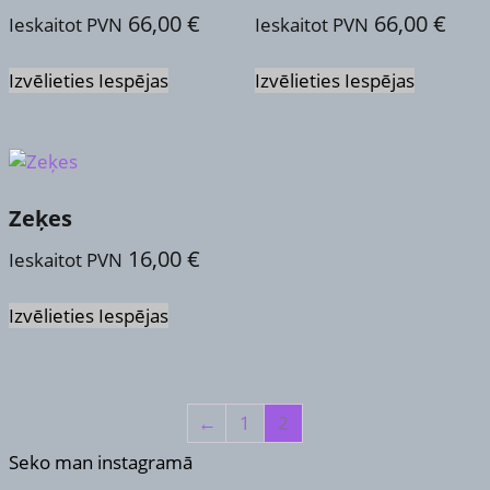
66,00
€
66,00
€
chosen
chosen
Ieskaitot PVN
Ieskaitot PVN
on
on
This
This
the
the
Izvēlieties Iespējas
Izvēlieties Iespējas
product
product
product
product
has
has
page
page
multiple
multiple
variants.
variants.
The
The
options
options
Zeķes
may
may
16,00
€
Ieskaitot PVN
be
be
chosen
chosen
This
on
on
Izvēlieties Iespējas
product
the
the
has
product
product
multiple
page
page
variants.
The
←
1
2
options
Seko man instagramā
may