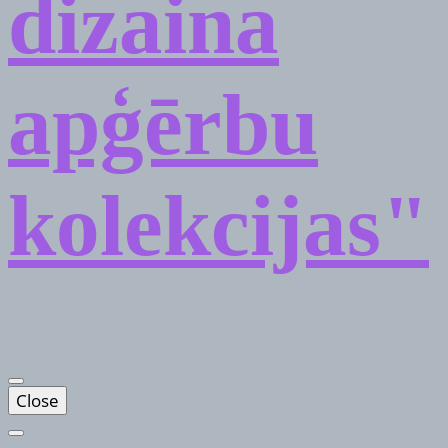
dizaina
apģērbu
kolekcijas"
Close